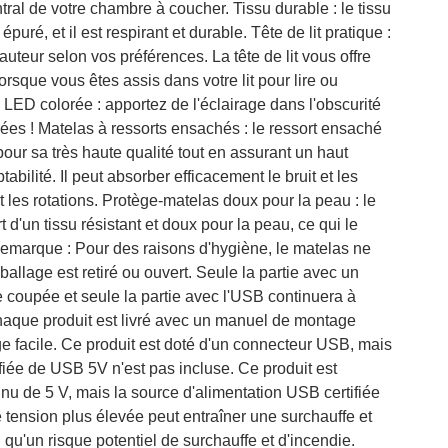
ntral de votre chambre à coucher. Tissu durable : le tissu
puré, et il est respirant et durable. Tête de lit pratique :
 hauteur selon vos préférences. La tête de lit vous offre
orsque vous êtes assis dans votre lit pour lire ou
 LED colorée : apportez de l'éclairage dans l'obscurité
es ! Matelas à ressorts ensachés : le ressort ensaché
pour sa très haute qualité tout en assurant un haut
tabilité. Il peut absorber efficacement le bruit et les
 les rotations. Protège-matelas doux pour la peau : le
 d'un tissu résistant et doux pour la peau, ce qui le
Remarque : Pour des raisons d'hygiène, le matelas ne
ballage est retiré ou ouvert. Seule la partie avec un
 coupée et seule la partie avec l'USB continuera à
aque produit est livré avec un manuel de montage
e facile. Ce produit est doté d'un connecteur USB, mais
ifiée de USB 5V n'est pas incluse. Ce produit est
inu de 5 V, mais la source d'alimentation USB certifiée
 tension plus élevée peut entraîner une surchauffe et
qu'un risque potentiel de surchauffe et d'incendie.