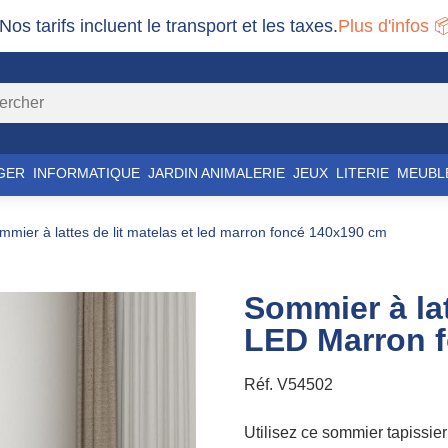
 Nos tarifs incluent le transport et les taxes.
Plus d'infos 
GER
INFORMATIQUE
JARDIN ANIMALERIE
JEUX
LITERIE
MEUBL
ommier à lattes de lit matelas et led marron foncé 140x190 cm
Sommier à lat
LED Marron 
Réf.
V54502
Utilisez ce sommier tapissie