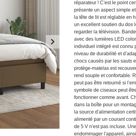
réparateur ! C'est le point ce
présente un aspect simple et é
la tête de lit est réglable en
un excellent soutien du dos l
regarder la télévision. Bande
avec des lumières LED coloré
individuel intégré est connu 
niveau de durabilité et d'adap
chocs causés par les sauts et
protège-matelas est recouvert
rend souple et confortable. 
peut pas être retourné si l'em
symbole de ciseaux peut être
fonctionner comme avant. Ch
dans la boîte pour un montag
la source d'alimentation cert
alimenté par un courant cont
de 5 V n'est pas incluse. Une
endommager l'appareil, ainsi 