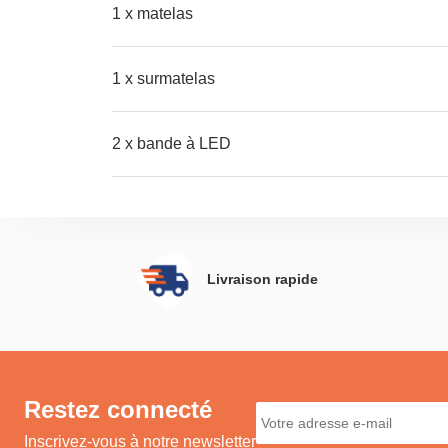
1 x matelas
1 x surmatelas
2 x bande à LED
Livraison rapide
Restez connecté
Inscrivez-vous à notre newsletter