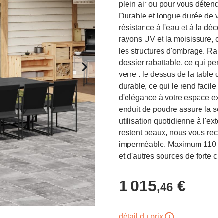
plein air ou pour vous détendr
Durable et longue durée de vie
résistance à l'eau et à la déco
rayons UV et la moisissure, c
les structures d'ombrage. R
dossier rabattable, ce qui pe
verre : le dessus de la table 
durable, ce qui le rend facil
d'élégance à votre espace ext
enduit de poudre assure la so
utilisation quotidienne à l'e
restent beaux, nous vous r
imperméable. Maximum 110 kg
et d'autres sources de forte c
1 015
€
,46
détail du prix