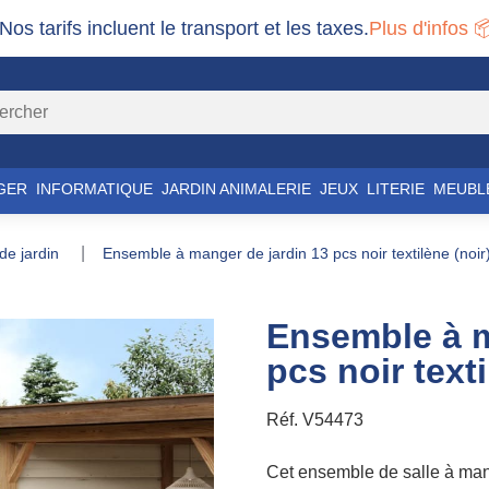
 Nos tarifs incluent le transport et les taxes.
Plus d'infos 
GER
INFORMATIQUE
JARDIN ANIMALERIE
JEUX
LITERIE
MEUBL
 de jardin
ensemble à manger de jardin 13 pcs noir textilène (noir
Ensemble à m
pcs noir texti
Réf.
V54473
Cet ensemble de salle à mang