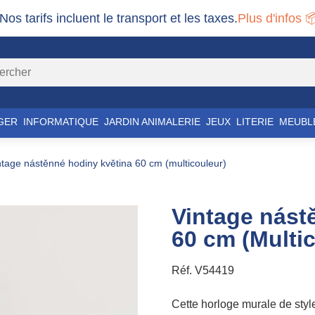
 Nos tarifs incluent le transport et les taxes.
Plus d'infos 
GER
INFORMATIQUE
JARDIN ANIMALERIE
JEUX
LITERIE
MEUBL
intage nástěnné hodiny květina 60 cm (multicouleur)
Vintage nást
60 cm (Multi
Réf.
V54419
Cette horloge murale de styl