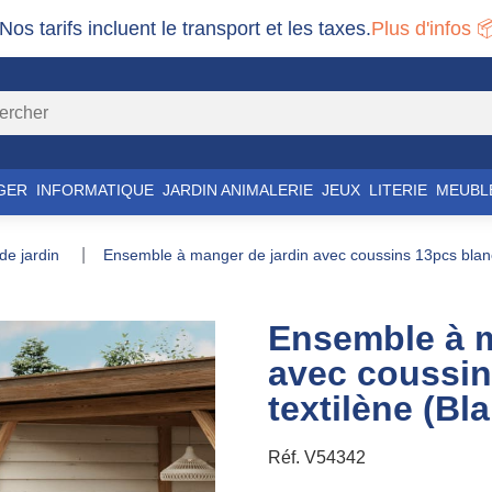
 Nos tarifs incluent le transport et les taxes.
Plus d'infos 
GER
INFORMATIQUE
JARDIN ANIMALERIE
JEUX
LITERIE
MEUBL
 de jardin
ensemble à manger de jardin avec coussins 13pcs blanc
Ensemble à m
avec coussin
textilène (Bl
Réf.
V54342