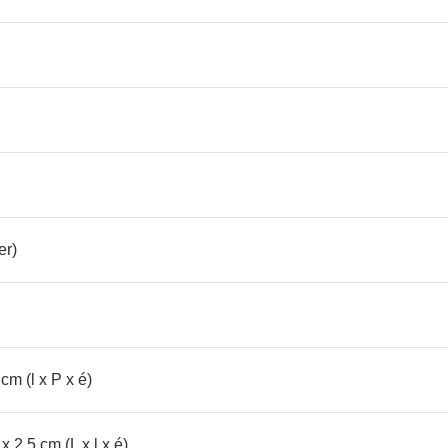
er)
cm (l x P x é)
 2,5 cm (L x l x é)