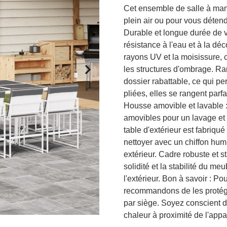
Cet ensemble de salle à mang
plein air ou pour vous détendr
Durable et longue durée de vie
résistance à l'eau et à la déco
rayons UV et la moisissure, c
les structures d'ombrage. R
dossier rabattable, ce qui pe
pliées, elles se rangent par
Housse amovible et lavable 
amovibles pour un lavage et u
table d'extérieur est fabriqué
nettoyer avec un chiffon hum
extérieur. Cadre robuste et s
solidité et la stabilité du me
l'extérieur. Bon à savoir : P
recommandons de les proté
par siège. Soyez conscient du
chaleur à proximité de l'appar