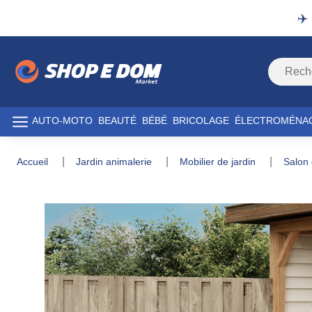
✈️
AUTO-MOTO
BEAUTÉ
BÉBÉ
BRICOLAGE
ÉLECTROMÉNA
accueil
jardin animalerie
mobilier de jardin
salon