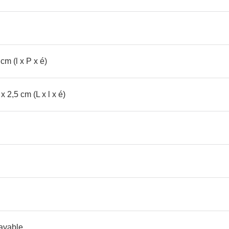
cm (l x P x é)
 2,5 cm (L x l x é)
lavable