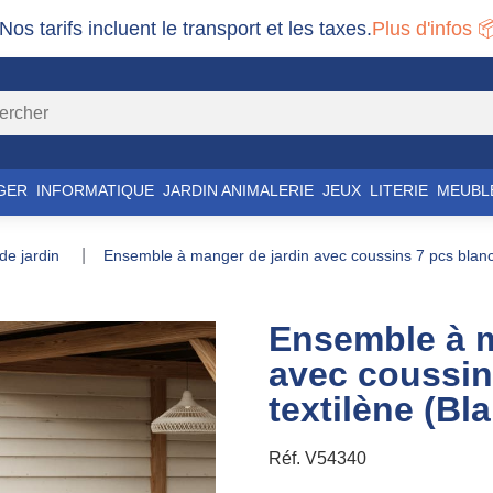
 Nos tarifs incluent le transport et les taxes.
Plus d'infos 
GER
INFORMATIQUE
JARDIN ANIMALERIE
JEUX
LITERIE
MEUBL
 de jardin
ensemble à manger de jardin avec coussins 7 pcs blanc 
Ensemble à m
avec coussin
textilène (Bl
Réf.
V54340