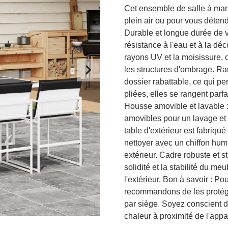
Cet ensemble de salle à mang
plein air ou pour vous détendr
Durable et longue durée de vie
résistance à l'eau et à la déco
rayons UV et la moisissure, c
les structures d'ombrage. R
dossier rabattable, ce qui pe
pliées, elles se rangent par
Housse amovible et lavable 
amovibles pour un lavage et u
table d'extérieur est fabriqué
nettoyer avec un chiffon hum
extérieur. Cadre robuste et s
solidité et la stabilité du me
l'extérieur. Bon à savoir : P
recommandons de les proté
par siège. Soyez conscient du
chaleur à proximité de l'appar