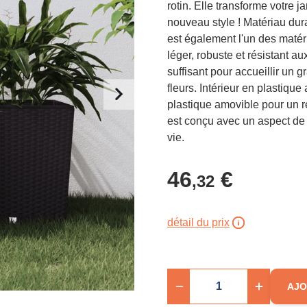
rotin. Elle transforme votre j
nouveau style ! Matériau dura
est également l'un des matéria
léger, robuste et résistant a
suffisant pour accueillir un
fleurs. Intérieur en plastique
plastique amovible pour un re
est conçu avec un aspect de 
vie.
46
€
,32
détail du prix
AJO