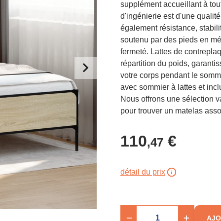
supplément accueillant à tou
d'ingénierie est d'une qualit
également résistance, stabilit
soutenu par des pieds en méta
fermeté. Lattes de contrepla
répartition du poids, garanti
votre corps pendant le somme
avec sommier à lattes et inclu
Nous offrons une sélection v
pour trouver un matelas assor
110
€
,47
détail du prix
AJO