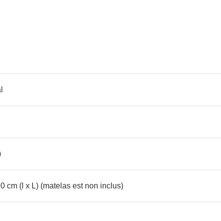
l
)
cm (l x L) (matelas est non inclus)