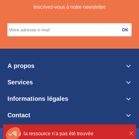
Inscrivez-vous à notre newsletter
OK
A propos
Services
Informations légales
Contact
la ressource n'a pas été trouvée
la ressource n'a pas été trouvée
© 2026 Shop E Dom