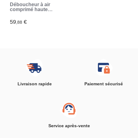
Déboucheur à air
comprimé haute
pression avec
accessoires et
59
€
,88
manomètre 5 en 1
Jetpro InnovaGoods
Livraison rapide
Paiement sécurisé
Service après-vente