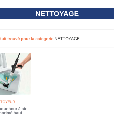
NETTOYAGE
duit trouvé pour la categorie
NETTOYAGE
TTOYEUR
oucheur à air
primé haute