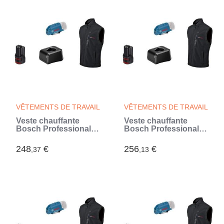
VÊTEMENTS DE TRAVAIL
VÊTEMENTS DE TRAVAIL
Veste chauffante
Veste chauffante
Bosch Professional
Bosch Professional
GHV 12+18V XA taille
GHV 12+18V XA taille
2XL, avec batterie 12V
XL, avec batterie 12V -
248
€
256
€
,37
,13
- 06188000G8
06188000G7 (Noir)