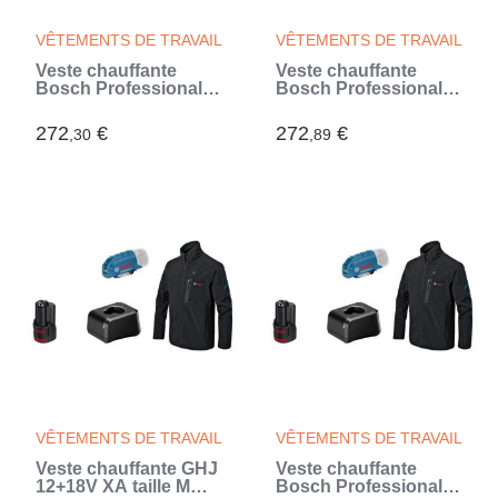
VÊTEMENTS DE TRAVAIL
VÊTEMENTS DE TRAVAIL
Veste chauffante
Veste chauffante
Bosch Professional
Bosch Professional
GHJ 12+18V XA taille
GHJ 12+18V XA taille
3XL avec batterie 12V
L avec batterie 12V -
272
€
272
€
,30
,89
- 06188000G2
06188000FZ
VÊTEMENTS DE TRAVAIL
VÊTEMENTS DE TRAVAIL
Veste chauffante GHJ
Veste chauffante
12+18V XA taille M
Bosch Professional