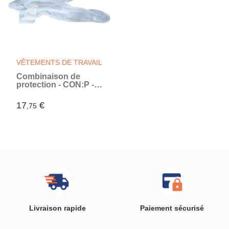
VÊTEMENTS DE TRAVAIL
Combinaison de
protection - CON:P -
4555500 - Jetable -
Taille L -
17
€
,75
Polypropylene - Blanc
(Multicouleur)
Livraison rapide
Paiement sécurisé