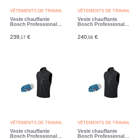
VÊTEMENTS DE TRAVAIL
VÊTEMENTS DE TRAVAIL
Veste chauffante
Veste chauffante
Bosch Professional
Bosch Professional
GHJ 12+18V XA taille
GHJ 12+18V XA taille
2XL sans batterie -
L sans batterie -
239
€
240
€
,17
,56
06188000E1
06188000DZ
VÊTEMENTS DE TRAVAIL
VÊTEMENTS DE TRAVAIL
Veste chauffante
Veste chauffante
Bosch Professional
Bosch Professional