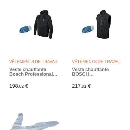
VÊTEMENTS DE TRAVAIL
VÊTEMENTS DE TRAVAIL
Veste chauffante
Veste chauffante -
Bosch Professional
BOSCH
GHH 12+18V XA taille
PROFESSIONAL -
3XL sans batterie -
GHV 12+18V XA -
198
€
217
€
,82
,91
06188000EV
Chaleur homogene -
Liberté de
mouvement (Noir)