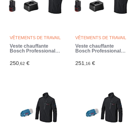
VÊTEMENTS DE TRAVAIL
VÊTEMENTS DE TRAVAIL
Veste chauffante
Veste chauffante
Bosch Professional
Bosch Professional
GHV 12+18V XA taille
GHV 12+18V XA taille
L, avec batterie 12V -
M, avec batterie 12V -
250
€
251
€
,62
,16
06188000G6
06188000G5