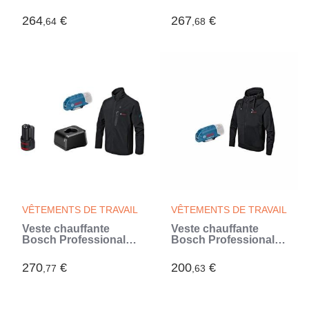
avec batterie 12V -
GHJ 12+18V XA taille
06188000FY
2XL avec batterie 12V
264
€
267
€
,64
,68
- 06188000G1 (Noir)
VÊTEMENTS DE TRAVAIL
VÊTEMENTS DE TRAVAIL
Veste chauffante
Veste chauffante
Bosch Professional
Bosch Professional
GHJ 12+18V XA taille
GHH 12+18V XA taille
XL avec batterie 12V -
S sans batterie -
270
€
200
€
,77
,63
06188000G0
06188000EP (Noir)