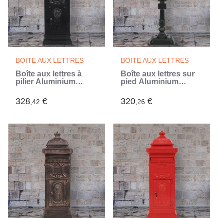
BOITE AUX LETTRES
BOITE AUX LETTRES
Boîte aux lettres à
Boîte aux lettres sur
pilier Aluminium
pied Aluminium
Vintage antirouille
Vintage Antirouille
Noir (Noir)
Vert (Vert)
328
€
320
€
,42
,26