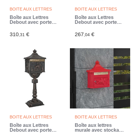
BOITE AUX LETTRES
BOITE AUX LETTRES
Boîte aux Lettres
Boîte aux Lettres
Debout avec porte
Debout avec porte
Noir 42,5 x 29,5 x 117
Rouge 42,5 x 29,5 x
cm (Noir)
117 cm
310
€
267
€
,31
,04
BOITE AUX LETTRES
BOITE AUX LETTRES
Boîte aux Lettres
Boîte aux lettres
Debout avec porte
murale avec stockage
Bronze 42,5 x 29,5 x
Rouge 40,5 x 16 x 45