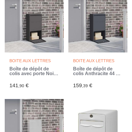
BOITE AUX LETTRES
BOITE AUX LETTRES
Boîte de dépôt de
Boîte de dépôt de
colis avec porte Noir
colis Anthracite 44 x
44 x 22 x 82 cm Acier
22 x 82 cm Acier
(Noir)
(Gris)
141
€
159
€
,90
,39