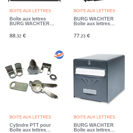
BOITE AUX LETTRES
BOITE AUX LETTRES
Boîte aux lettres
BURG WACHTER
BURG WACHTER
Boîte aux lettres
BALTIC 2 Portes - Sur
Balthazar en acier
pied - Acier galvanisé
galvanisé - 1 porte -
88
€
77
€
,32
,23
- Ouverture latérale -
Noir
Noir - Fabriqué en
France
BOITE AUX LETTRES
BOITE AUX LETTRES
Cylindre PTT pour
BURG WACHTER
Boîte aux lettres
Boîte aux lettres