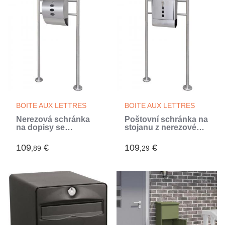
BOITE AUX LETTRES
BOITE AUX LETTRES
Nerezová schránka
Poštovní schránka na
na dopisy se
stojanu z nerezové
stojanem (Argent)
oceli (Argent)
109
€
109
€
,89
,29