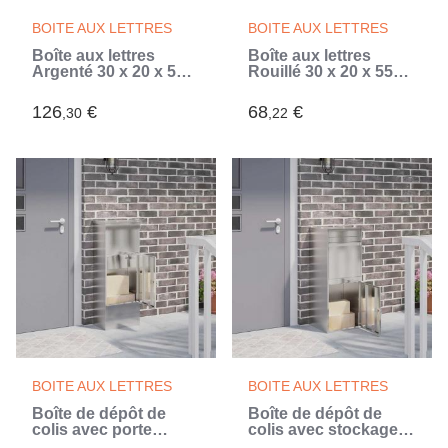
BOITE AUX LETTRES
BOITE AUX LETTRES
Boîte aux lettres
Boîte aux lettres
Argenté 30 x 20 x 55
Rouillé 30 x 20 x 55
cm Acier inoxydable
cm Acier patiné
(Argent)
126
€
68
€
,30
,22
BOITE AUX LETTRES
BOITE AUX LETTRES
Boîte de dépôt de
Boîte de dépôt de
colis avec porte
colis avec stockage
Argenté 44,5 x 29 x
Argenté 41 x 38 x 103