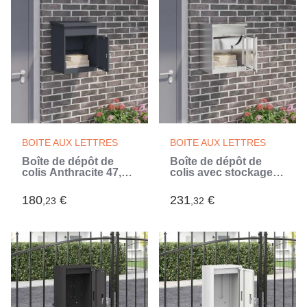
BOITE AUX LETTRES
BOITE AUX LETTRES
Boîte de dépôt de
Boîte de dépôt de
colis Anthracite 47,5 x
colis avec stockage
38 x 59 cm Acier
Argenté 47,5 x 38 x 59
(Gris)
cm (Argent)
180
€
231
€
,23
,32