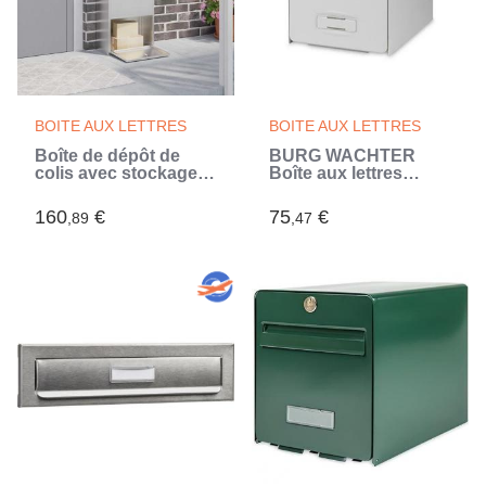
BOITE AUX LETTRES
BOITE AUX LETTRES
Boîte de dépôt de
BURG WACHTER
colis avec stockage
Boîte aux lettres
Argenté 44 x 22 x 82
Balthazar en acier
cm
galvanisé - 1 porte -
160
€
75
€
,89
,47
Blanc