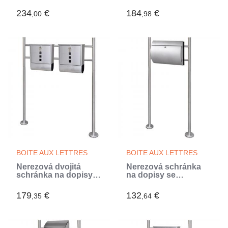
nerezová ocel
se stojanem (Argent)
(Argent)
234
€
184
€
,00
,98
BOITE AUX LETTRES
BOITE AUX LETTRES
Nerezová dvojitá
Nerezová schránka
schránka na dopisy
na dopisy se
se stojanem (Argent)
stojanem (Argent)
179
€
132
€
,35
,64