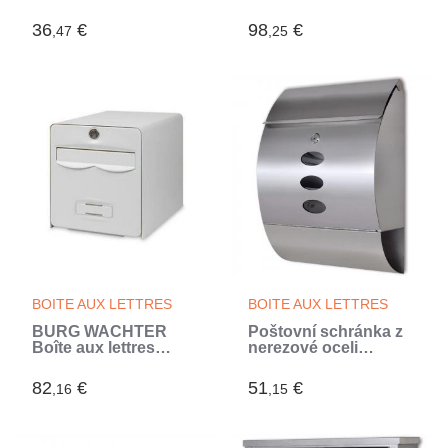
BURG WACHTER -
Balnéaire en acier
Normé La Poste
galvanisé - 2 portes -
36
€
98
€
,47
,25
Gris anthracite
BOITE AUX LETTRES
BOITE AUX LETTRES
BURG WACHTER
Poštovní schránka z
Boîte aux lettres
nerezové oceli
Balthazar en acier
(Argent)
galvanisé - 2 portes -
82
€
51
€
,16
,15
Blanc