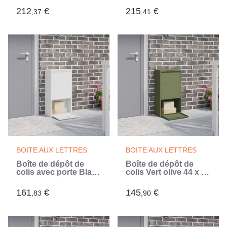
110,5 cm (Argent)
cm (Argent)
212
€
215
€
,37
,41
BOITE AUX LETTRES
BOITE AUX LETTRES
Boîte de dépôt de
Boîte de dépôt de
colis avec porte Blanc
colis Vert olive 44 x 22
44 x 22 x 82 cm Acier
x 82 cm Acier
(Blanc)
161
€
145
€
,83
,90