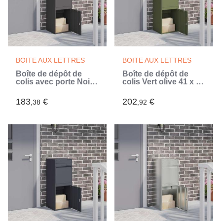
BOITE AUX LETTRES
BOITE AUX LETTRES
Boîte de dépôt de
Boîte de dépôt de
colis avec porte Noir
colis Vert olive 41 x 38
41 x 38 x 103 cm Acier
x 103 cm Acier (Vert)
(Noir)
183
€
202
€
,38
,92