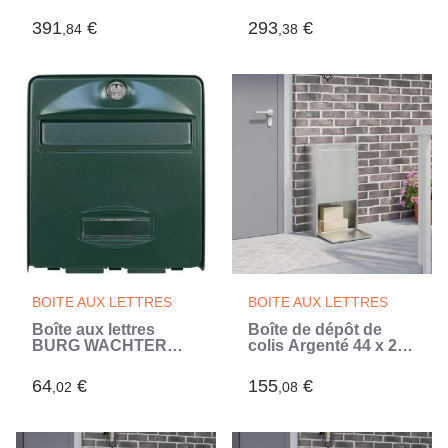
Vintage antirouille
Vintage Antirouille
Vert (Vert)
Blanc (Blanc)
391
€
293
€
,84
,38
BOITE AUX LETTRES
BOITE AUX LETTRES
Boîte aux lettres
Boîte de dépôt de
BURG WACHTER
colis Argenté 44 x 22
BALTHAZAR MINI 1
x 82 cm Acier
Porte - Murale - Acier
galvanisé
64
€
155
€
,02
,08
galvanisé - Ouverture
totale - Vert - Fabriqué
en France