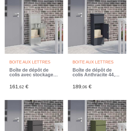
BOITE AUX LETTRES
BOITE AUX LETTRES
Boîte de dépôt de
Boîte de dépôt de
colis avec stockage
colis Anthracite 44,5 x
Noir 44,5 x 29 x 110,5
29 x 110,5 cm Acier
cm (Noir)
(Gris)
161
€
189
€
,62
,06