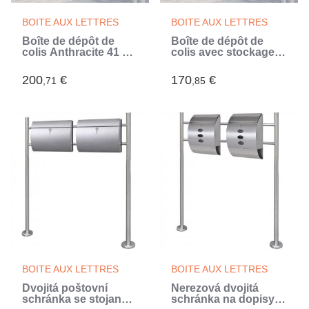
BOITE AUX LETTRES
BOITE AUX LETTRES
Boîte de dépôt de
Boîte de dépôt de
colis Anthracite 41 x
colis avec stockage
38 x 103 cm Acier
Argenté 41 x 38 x 103
(Gris)
cm (Argent)
200
€
170
€
,71
,85
BOITE AUX LETTRES
BOITE AUX LETTRES
Dvojitá poštovní
Nerezová dvojitá
schránka se stojanem
schránka na dopisy