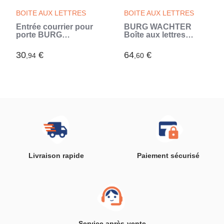
BOITE AUX LETTRES
BOITE AUX LETTRES
Entrée courrier pour
BURG WACHTER
porte BURG
Boîte aux lettres
WACHTER -
Favor en acier
Encastrable - Inox
galvanisé - 1 porte -
30
€
64
€
,94
,60
Vert
Livraison rapide
Paiement sécurisé
Service après-vente