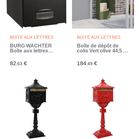
BOITE AUX LETTRES
BOITE AUX LETTRES
BURG WACHTER
Boîte de dépôt de
Boîte aux lettres
colis Vert olive 44,5 x
Balthazar en acier
29 x 110,5 cm Acier
galvanisé - 2 portes -
(Vert)
82
€
184
€
,63
,49
Noir