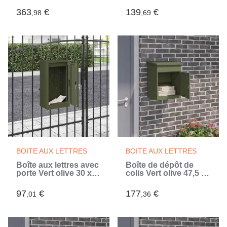
117 cm
cm
363
€
139
€
,98
,69
BOITE AUX LETTRES
BOITE AUX LETTRES
Boîte aux lettres avec
Boîte de dépôt de
porte Vert olive 30 x
colis Vert olive 47,5 x
20 x 55 cm Acier
38 x 59 cm Acier
97
€
177
€
,01
,36