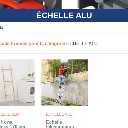
ÉCHELLE ALU
alu
duits trouvés pour la categorie
ÉCHELLE ALU
ELLE ALU
ÉCHELLE ALU
řík na
Échelle
níky 170 cm
télescopique