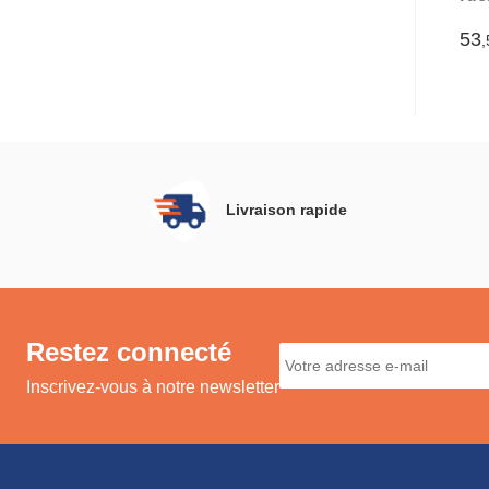
mas
oře
53
,
Livraison rapide
Restez connecté
Inscrivez-vous à notre newsletter