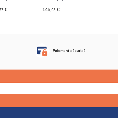
ivní
Ladescop32
chové dřevo
InnovaGoods 3,2
€
145
€
57
,98
m
Paiement sécurisé