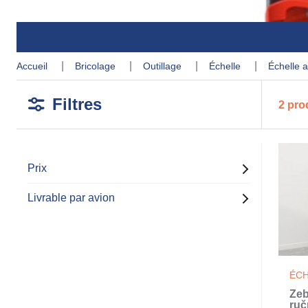
accueil
bricolage
outillage
échelle
échelle 
Filtres
2 pro
Prix
Livrable par avion
ÉCH
Žeb
ruč