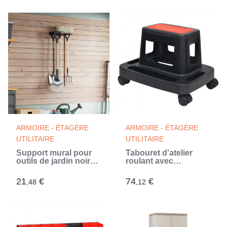
ARMOIRE - ÉTAGÈRE
ARMOIRE - ÉTAGÈRE
UTILITAIRE
UTILITAIRE
Support mural pour
Tabouret d'atelier
outils de jardin noir
roulant avec
acier (Noir)
rangement 150 kg
(Noir)
21
€
74
€
,48
,12