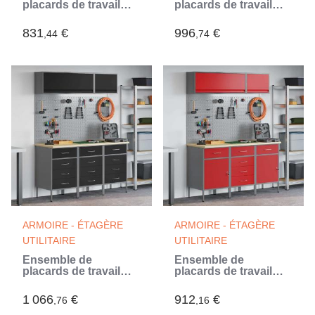
placards de travail
placards de travail
avec tiroir 8 pc Noir
avec tiroir 8 pc Rouge
(Noir)
831
€
996
€
,44
,74
ARMOIRE - ÉTAGÈRE
ARMOIRE - ÉTAGÈRE
UTILITAIRE
UTILITAIRE
Ensemble de
Ensemble de
placards de travail
placards de travail
avec tiroir 8 pc Noir
avec tiroir 8 pc Rouge
(Noir)
1 066
€
912
€
,76
,16