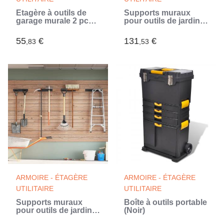
Étagère à outils de
Supports muraux
garage murale 2 pcs
pour outils de jardin 8
Bleu et rouge (Bleu)
pcs noir acier (Noir)
55
€
131
€
,83
,53
ARMOIRE - ÉTAGÈRE
ARMOIRE - ÉTAGÈRE
UTILITAIRE
UTILITAIRE
Supports muraux
Boîte à outils portable
pour outils de jardin 4
(Noir)
pcs noir acier (Noir)