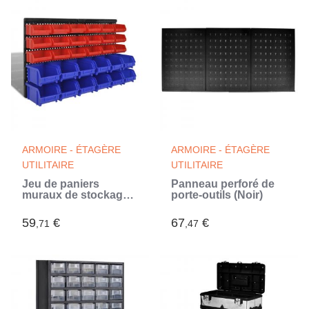
ARMOIRE - ÉTAGÈRE
ARMOIRE - ÉTAGÈRE
UTILITAIRE
UTILITAIRE
Jeu de paniers
Panneau perforé de
muraux de stockage
porte-outils (Noir)
Plastique 30pcs Bleu
et rouge
59
€
67
€
,71
,47