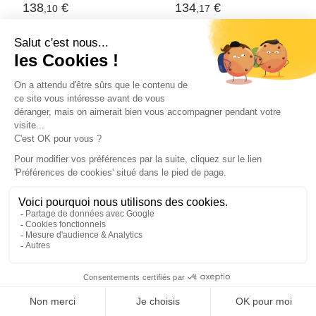
138
€
134
€
,10
,17
ARMOIRE - ÉTAGÈRE
ARMOIRE - ÉTAGÈRE
UTILITAIRE
UTILITAIRE
Chariot à outils Blanc
Chariot à outils Noir
65 x 35 x 111 cm Acier
65 x 35 x 111 cm Acier
laminé à froid (Blanc)
laminé à froid (Noir)
113
€
110
€
,85
,79