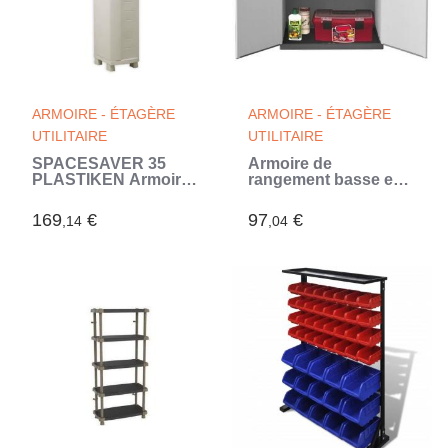
ARMOIRE - ÉTAGÈRE
ARMOIRE - ÉTAGÈRE
UTILITAIRE
UTILITAIRE
SPACESAVER 35
Armoire de
PLASTIKEN Armoire
rangement basse en
haute 1 Porte avec
résine TOOD - 1
étageres - l 35 x p 45 x
tablette - 2 portes -
169
€
97
€
,14
,04
h 184 cm - Gamme
Gris (Gris)
Space SAVER -
Intérieur et Extérieur