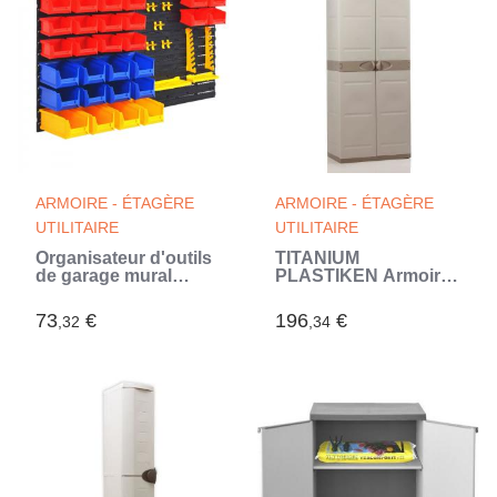
ARMOIRE - ÉTAGÈRE
ARMOIRE - ÉTAGÈRE
UTILITAIRE
UTILITAIRE
Organisateur d'outils
TITANIUM
de garage mural
PLASTIKEN Armoire
(Multicouleur)
2 portes avec
étageres et penderie
73
€
196
€
,32
,34
l70 x p44 x h176 cm
Beige et Taupe
Gamme TITANIUM
Intérieur/Extérieur
(Beige)