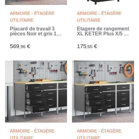
ARMOIRE - ÉTAGÈRE
ARMOIRE - ÉTAGÈRE
UTILITAIRE
UTILITAIRE
Placard de travail 3
Étagere de rangement
pièces Noir et gris 150
XL KETER Plus X/5 -
x 55 x 85 cm (Noir)
Noir - 90 x 60 x 187
cm - 80 kg / tablette
569
€
175
€
,96
,65
(Noir)
ARMOIRE - ÉTAGÈRE
ARMOIRE - ÉTAGÈRE
UTILITAIRE
UTILITAIRE