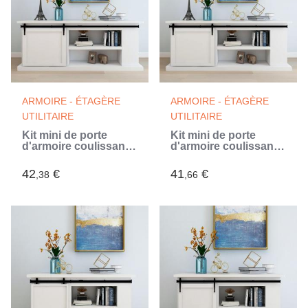
ARMOIRE - ÉTAGÈRE
ARMOIRE - ÉTAGÈRE
UTILITAIRE
UTILITAIRE
Kit mini de porte
Kit mini de porte
d'armoire coulissante
d'armoire coulissante
Acier au carbone 200
Acier au carbone 183
cm (Noir)
cm (Noir)
42
€
41
€
,38
,66