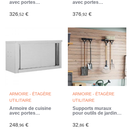
avec portes
avec portes
coulissantes
coulissantes
120x40x50 cm Inox
150x40x50 cm Inox
326
€
376
€
,52
,92
(Gris)
(Gris)
ARMOIRE - ÉTAGÈRE
ARMOIRE - ÉTAGÈRE
UTILITAIRE
UTILITAIRE
Armoire de cuisine
Supports muraux
avec portes
pour outils de jardin 2
coulissantes
pcs noir acier (Noir)
90x40x50 cm Inox
248
€
32
€
,96
,86
(Gris)