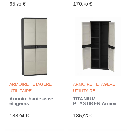
65
€
170
€
,78
,70
ARMOIRE - ÉTAGÈRE
ARMOIRE - ÉTAGÈRE
UTILITAIRE
UTILITAIRE
Armoire haute avec
TITANIUM
étageres -
PLASTIKEN Armoire
PLASTIKEN -
2 portes avec
Titanium - 70 x 44 x
étageres et penderie
188
€
185
€
,94
,95
176 cm - Beige et Noir
l70 x p44 x h176 cm
(Beige)
Beige et Noire
Gamme TITANIUM
Intérieur/Extérieur