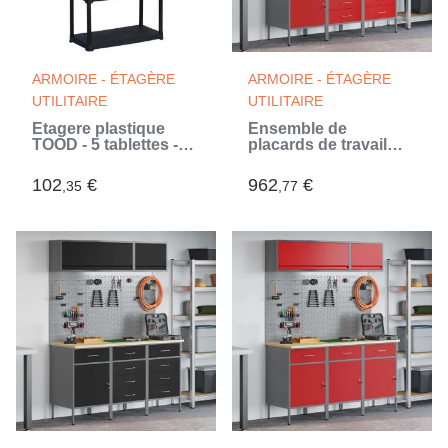
ARMOIRE - ÉTAGÈRE
ARMOIRE - ÉTAGÈRE
UTILITAIRE
UTILITAIRE
Etagere plastique
Ensemble de
TOOD - 5 tablettes -
placards de travail
h176x90x40 - 30 kgs
avec tiroir 8 pc Rouge
par tablette (Noir)
102
€
962
€
,35
,77