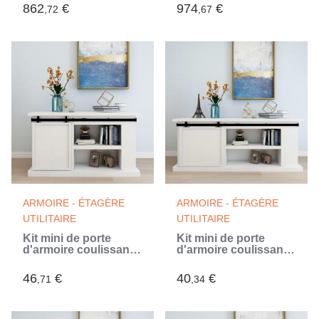
(Noir)
862
€
974
€
,72
,67
ARMOIRE - ÉTAGÈRE
ARMOIRE - ÉTAGÈRE
UTILITAIRE
UTILITAIRE
Kit mini de porte
Kit mini de porte
d'armoire coulissante
d'armoire coulissante
Acier au carbone 152
Acier au carbone 200
cm (Noir)
cm (Noir)
46
€
40
€
,71
,34