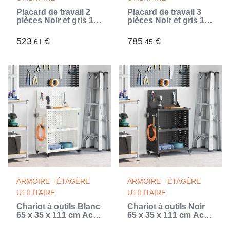
Placard de travail 2
Placard de travail 3
pièces Noir et gris 100
pièces Noir et gris 150
x 55 x 85 cm (Noir)
x 55 x 85 cm (Noir)
523
€
785
€
,61
,45
ARMOIRE - ÉTAGÈRE
ARMOIRE - ÉTAGÈRE
UTILITAIRE
UTILITAIRE
Chariot à outils Blanc
Chariot à outils Noir
65 x 35 x 111 cm Acier
65 x 35 x 111 cm Acier
laminé à froid (Blanc)
laminé à froid (Noir)