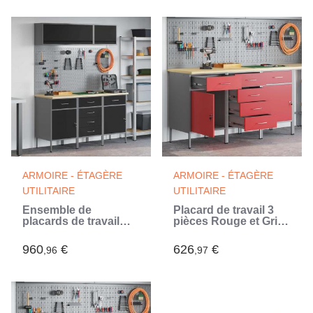
ARMOIRE - ÉTAGÈRE
ARMOIRE - ÉTAGÈRE
UTILITAIRE
UTILITAIRE
Ensemble de
Placard de travail 3
placards de travail
pièces Rouge et Gris
avec tiroir 8 pc Noir
150 x 55 x 85 cm
(Noir)
960
€
626
€
,96
,97