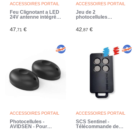
ACCESSOIRES PORTAIL
ACCESSOIRES PORTAIL
Feu Clignotant a LED
Jeu de 2
24V antenne intégrée
photocellules
IP44 - FlashGate LED
infrarouges filaires
(Noir)
IP44, portée 10M en
47
€
42
€
,71
,87
champ libre -
PhotoGate (Noir)
ACCESSOIRES PORTAIL
ACCESSOIRES PORTAIL
Photocellules -
SCS Sentinel -
AVIDSEN - Pour
Télécommande de
toutes motorisations
Portail 4 Canaux avec
de portail - 12V/24V
Code Secret Tournant