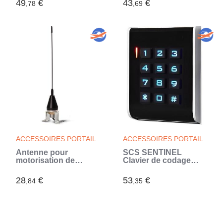
49
€
43
€
,78
,69
- Portée 50m -
AAM0121 (Blanc)
ACCESSOIRES PORTAIL
ACCESSOIRES PORTAIL
Antenne pour
SCS SENTINEL
motorisation de
Clavier de codage
portail IP66 -
filaire pour
AntenGate (Noir)
motorisation
28
€
53
€
,84
,35
CodeAccess A (Noir)