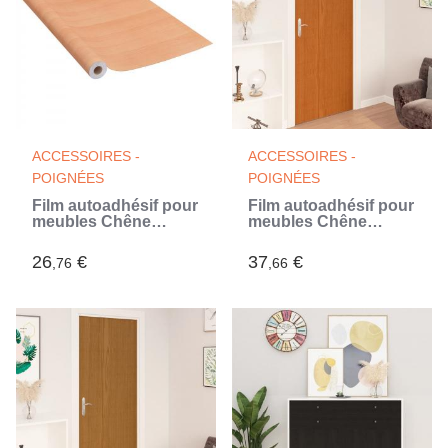
ACCESSOIRES -
ACCESSOIRES -
POIGNÉES
POIGNÉES
Film autoadhésif pour
Film autoadhésif pour
meubles Chêne
meubles Chêne
japonais 500x90 cm
500x90 cm PVC
PVC (Beige)
(Beige)
26
€
37
€
,76
,66