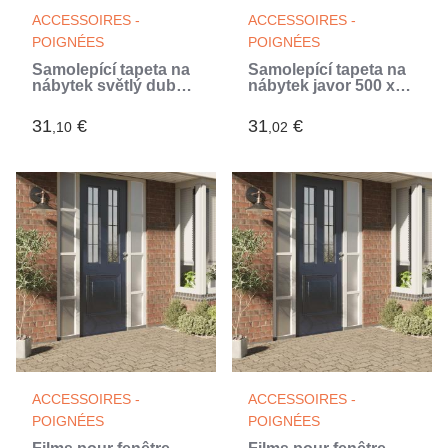
ACCESSOIRES -
ACCESSOIRES -
POIGNÉES
POIGNÉES
Samolepící tapeta na
Samolepící tapeta na
nábytek světlý dub
nábytek javor 500 x
500 x 90 cm PVC
90 cm PVC
31
€
31
€
,10
,02
ACCESSOIRES -
ACCESSOIRES -
POIGNÉES
POIGNÉES