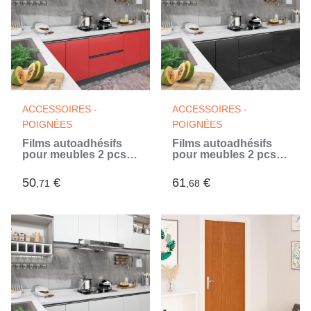
ACCESSOIRES -
ACCESSOIRES -
POIGNÉES
POIGNÉES
Films autoadhésifs
Films autoadhésifs
pour meubles 2 pcs
pour meubles 2 pcs
Rouge 500x90 cm
Noir 500x90 cm PVC
PVC
(Noir)
50
€
61
€
,71
,68