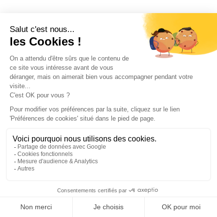
ACCESSOIRES -
ACCESSOIRES -
POIGNÉES
POIGNÉES
Films autoadhésifs
Films pour fenêtre 5
pour portes 2 pcs
pcs dépoli motif arc-
Chêne foncé 210x90
en-ciel 3D PVC
cm PVC
30
€
165
€
,54
,69