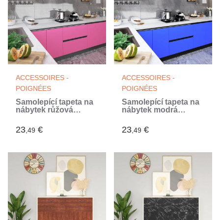
ACCESSOIRES -
ACCESSOIRES -
POIGNÉES
POIGNÉES
Samolepící tapeta na
Samolepící tapeta na
nábytek růžová
nábytek modrá
vysoký lesk 500 x 90
vysoký lesk 500 x 90
cm PVC
cm PVC (Bleu)
23
€
23
€
,49
,49