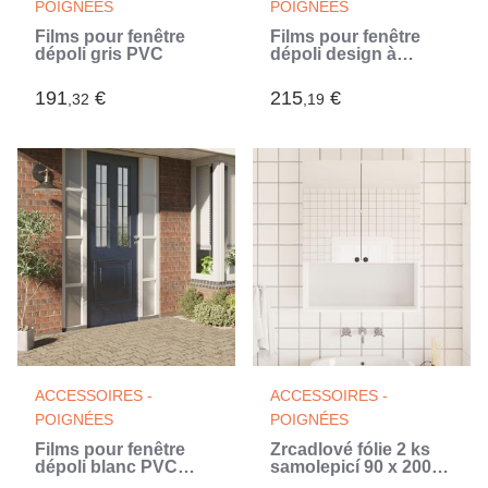
POIGNÉES
POIGNÉES
Films pour fenêtre
Films pour fenêtre
dépoli gris PVC
dépoli design à
rayures PVC (Blanc)
191
€
215
€
,32
,19
ACCESSOIRES -
ACCESSOIRES -
POIGNÉES
POIGNÉES
Films pour fenêtre
Zrcadlové fólie 2 ks
dépoli blanc PVC
samolepicí 90 x 200
(Blanc)
cm PET (Argent)