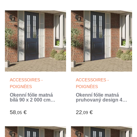
ACCESSOIRES -
ACCESSOIRES -
POIGNÉES
POIGNÉES
Okenní fólie matná
Okenní fólie matná
bílá 90 x 2 000 cm
pruhovaný design 45
PVC (Blanc)
x 500 cm PVC (Blanc)
58
€
22
€
,05
,09