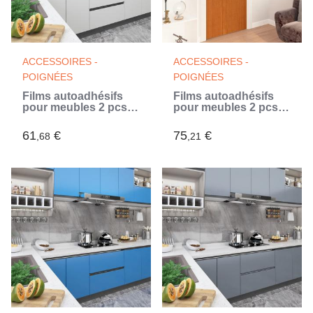
ACCESSOIRES -
ACCESSOIRES -
POIGNÉES
POIGNÉES
Films autoadhésifs
Films autoadhésifs
pour meubles 2 pcs
pour meubles 2 pcs
Blanc 500x90 cm PVC
Chêne clair 500x90
(Blanc)
cm PVC
61
€
75
€
,68
,21