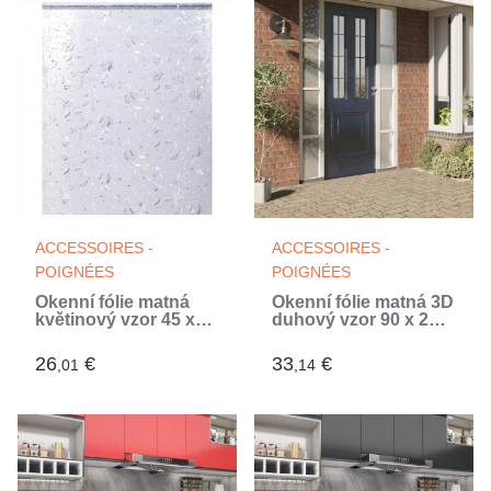
ACCESSOIRES -
ACCESSOIRES -
POIGNÉES
POIGNÉES
Okenní fólie matná
Okenní fólie matná 3D
květinový vzor 45 x
duhový vzor 90 x 2
500 cm PVC
000 cm PVC
26
€
33
€
,01
,14