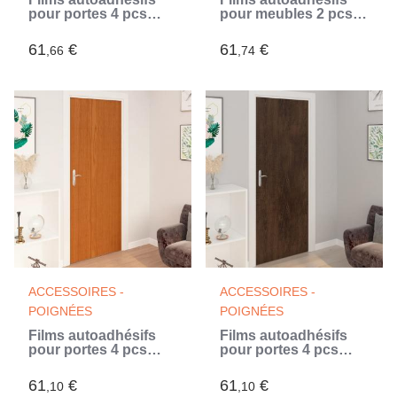
pour portes 4 pcs
pour meubles 2 pcs
Bois blanc 210x90 cm
naturel 500x90 cm
PVC (Blanc)
PVC
61
€
61
€
,66
,74
ACCESSOIRES -
ACCESSOIRES -
POIGNÉES
POIGNÉES
Films autoadhésifs
Films autoadhésifs
pour portes 4 pcs
pour portes 4 pcs
Chêne clair 210x90
Chêne foncé 210x90
cm PVC
cm PVC
61
€
61
€
,10
,10