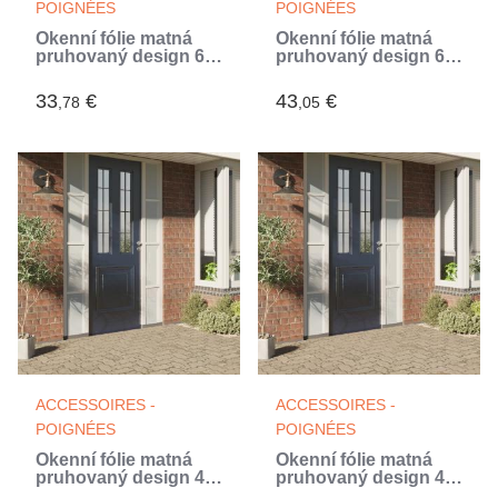
POIGNÉES
POIGNÉES
Okenní fólie matná
Okenní fólie matná
pruhovaný design 60
pruhovaný design 60
x 1 000 cm PVC
x 2 000 cm PVC
(Blanc)
(Blanc)
33
€
43
€
,78
,05
ACCESSOIRES -
ACCESSOIRES -
POIGNÉES
POIGNÉES
Okenní fólie matná
Okenní fólie matná
pruhovaný design 45
pruhovaný design 45
x 2 000 cm PVC
x 1 000 cm PVC