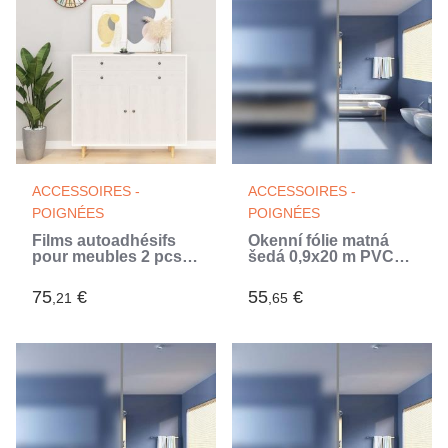
ACCESSOIRES -
ACCESSOIRES -
POIGNÉES
POIGNÉES
Films autoadhésifs
Okenní fólie matná
pour meubles 2 pcs
šedá 0,9x20 m PVC
Bois blanc 500x90 cm
(Blanc)
PVC (Blanc)
75
€
55
€
,21
,65