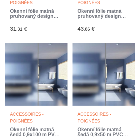
POIGNÉES
POIGNÉES
Okenní fólie matná
Okenní fólie matná
pruhovaný design
pruhovaný design
0,9x5 m PVC (Blanc)
0,9x10 m PVC (Blanc)
31
€
43
€
,31
,86
ACCESSOIRES -
ACCESSOIRES -
POIGNÉES
POIGNÉES
Okenní fólie matná
Okenní fólie matná
šedá 0,9x100 m PVC
šedá 0,9x50 m PVC
(Blanc)
(Blanc)