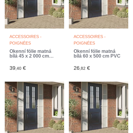
ACCESSOIRES -
ACCESSOIRES -
POIGNÉES
POIGNÉES
Okenní fólie matná
Okenní fólie matná
bílá 45 x 2 000 cm
bílá 60 x 500 cm PVC
PVC
39
€
26
€
,40
,82