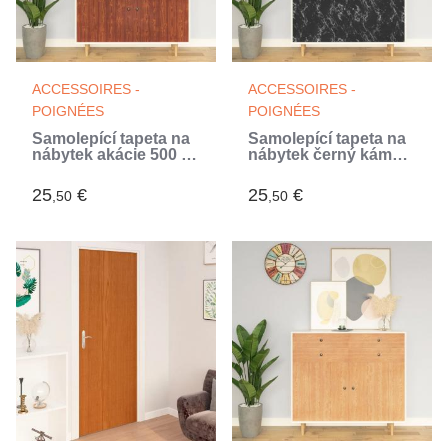
ACCESSOIRES -
ACCESSOIRES -
POIGNÉES
POIGNÉES
Samolepící tapeta na
Samolepící tapeta na
nábytek akácie 500 x
nábytek černý kámen
90 cm PVC
500 x 90 cm PVC
(Noir)
25
€
25
€
,50
,50