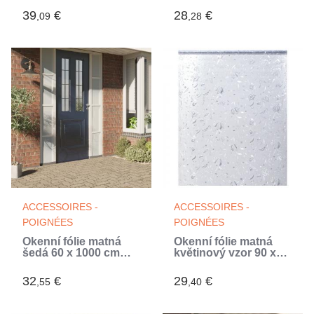
(Blanc)
(Blanc)
39
€
28
€
,09
,28
ACCESSOIRES -
ACCESSOIRES -
POIGNÉES
POIGNÉES
Okenní fólie matná
Okenní fólie matná
šedá 60 x 1000 cm
květinový vzor 90 x
PVC
500 cm PVC
32
€
29
€
,55
,40