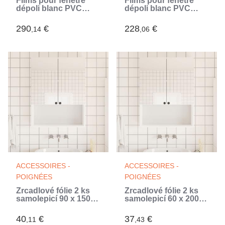
Films pour fenêtre
Films pour fenêtre
dépoli blanc PVC
dépoli blanc PVC
(Blanc)
(Blanc)
290
€
228
€
,14
,06
ACCESSOIRES -
ACCESSOIRES -
POIGNÉES
POIGNÉES
Zrcadlové fólie 2 ks
Zrcadlové fólie 2 ks
samolepicí 90 x 150
samolepicí 60 x 200
cm PET (Argent)
cm PET (Argent)
40
€
37
€
,11
,43