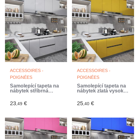
ACCESSOIRES -
ACCESSOIRES -
POIGNÉES
POIGNÉES
Samolepící tapeta na
Samolepící tapeta na
nábytek stříbrná
nábytek zlatá vysoký
vysoký lesk 500x90
lesk 500 x 90 cm PVC
cm PVC (Argent)
23
€
25
€
,49
,40