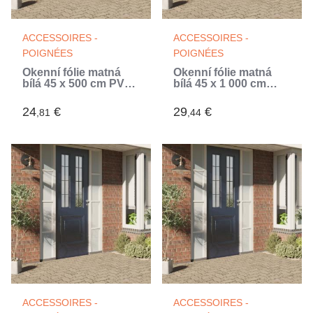
ACCESSOIRES -
ACCESSOIRES -
POIGNÉES
POIGNÉES
Okenní fólie matná
Okenní fólie matná
bílá 45 x 500 cm PVC
bílá 45 x 1 000 cm
(Blanc)
PVC
24
€
29
€
,81
,44
ACCESSOIRES -
ACCESSOIRES -