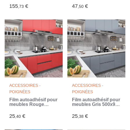
155
€
47
€
,73
,50
ACCESSOIRES -
ACCESSOIRES -
POIGNÉES
POIGNÉES
Film autoadhésif pour
Film autoadhésif pour
meubles Rouge
meubles Gris 500x90
500x90 cm PVC
cm PVC (Gris)
25
€
25
€
,40
,38