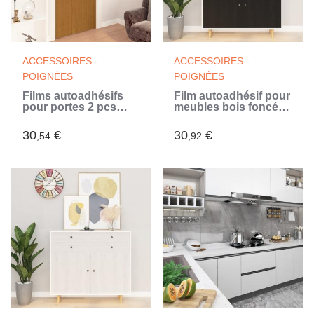
ACCESSOIRES -
ACCESSOIRES -
POIGNÉES
POIGNÉES
Films autoadhésifs
Film autoadhésif pour
pour portes 2 pcs
meubles bois foncé
Chêne clair 210x90
500x90 cm PVC (Noir)
cm PVC
30
€
30
€
,54
,92