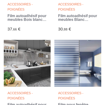
ACCESSOIRES -
ACCESSOIRES -
POIGNÉES
POIGNÉES
Film autoadhésif pour
Film autoadhésif pour
meubles Bois blanc
meubles Blanc
500x90 cm PVC
500x90 cm PVC
(Blanc)
(Blanc)
37
€
30
€
,66
,88
ACCESSOIRES -
ACCESSOIRES -
POIGNÉES
POIGNÉES
Film autoadhésif pour
Film pour fenêtre