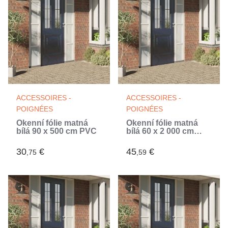
ACCESSOIRES -
ACCESSOIRES -
POIGNÉES
POIGNÉES
Okenní fólie matná
Okenní fólie matná
bílá 90 x 500 cm PVC
bílá 60 x 2 000 cm
PVC
30
€
45
€
,75
,59