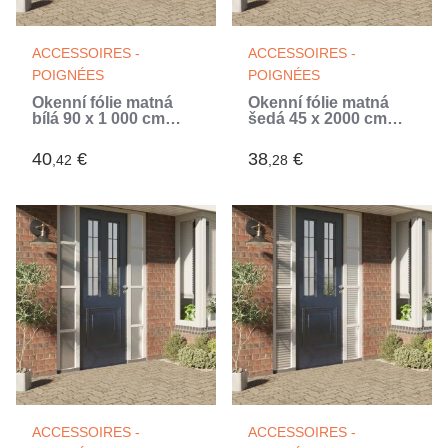
ACCESSOIRES -
ACCESSOIRES -
POIGNÉES
POIGNÉES
Okenní fólie matná
Okenní fólie matná
bílá 90 x 1 000 cm
šedá 45 x 2000 cm
PVC (Blanc)
PVC
40
€
38
€
,42
,28
ACCESSOIRES -
ACCESSOIRES -