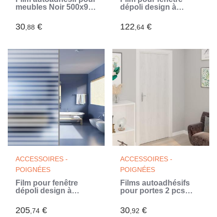
meubles Noir 500x90
dépoli design à
cm PVC (Noir)
rayures 0,9x50 m PVC
(Blanc)
30
€
122
€
,88
,64
ACCESSOIRES -
ACCESSOIRES -
POIGNÉES
POIGNÉES
Film pour fenêtre
Films autoadhésifs
dépoli design à
pour portes 2 pcs
rayures 0,9x100 m
Bois blanc 210x90 cm
PVC (Blanc)
PVC (Blanc)
205
€
30
€
,74
,92