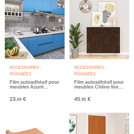
ACCESSOIRES -
ACCESSOIRES -
POIGNÉES
POIGNÉES
Film autoadhésif pour
Film autoadhésif pour
meubles Azuré
meubles Chêne foncé
500x90 cm PVC (Bleu)
500x90 cm PVC
23
€
45
€
,49
,95