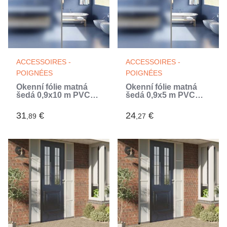
ACCESSOIRES -
ACCESSOIRES -
POIGNÉES
POIGNÉES
Okenní fólie matná
Okenní fólie matná
šedá 0,9x10 m PVC
šedá 0,9x5 m PVC
(Blanc)
(Blanc)
31
€
24
€
,89
,27