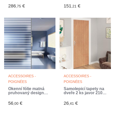
286
€
151
€
,75
,21
ACCESSOIRES -
ACCESSOIRES -
POIGNÉES
POIGNÉES
Okenní fólie matná
Samolepicí tapety na
pruhovaný design
dveře 2 ks javor 210 x
0,9x20 m PVC (Blanc)
90 cm PVC
56
€
26
€
,00
,41