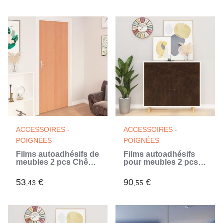
ACCESSOIRES -
ACCESSOIRES -
POIGNÉES
POIGNÉES
Films autoadhésifs de
Films autoadhésifs
meubles 2 pcs Chêne
pour meubles 2 pcs
japonais 500x90cm
Chêne foncé 500x90
PVC (Beige)
cm PVC
53
€
90
€
,43
,55