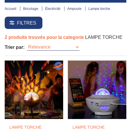
accueil
bricolage
électricité
ampoule
lampe torche
FILTRES
2 produits trouvés pour la categorie
LAMPE TORCHE
Trier par:
LAMPE TORCHE
LAMPE TORCHE