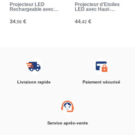
Projecteur LED
Projecteur d'Étoiles
Rechargeable avec
LED avec Haut-
Haut-parleur Istarlyt
parleur Sedlay
InnovaGoods
InnovaGoods
34
€
44
€
,56
,42
Livraison rapide
Paiement sécurisé
Service après-vente