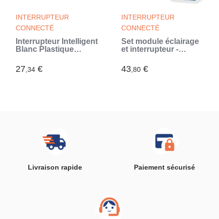
INTERRUPTEUR
INTERRUPTEUR
CONNECTÉ
CONNECTÉ
Interrupteur Intelligent
Set module éclairage
Blanc Plastique
et interrupteur -
(Reconditionné A)
CHACON - 54666 -
Sans fil - Sans piles
27
€
43
€
,34
,80
(Blanc)
Livraison rapide
Paiement sécurisé