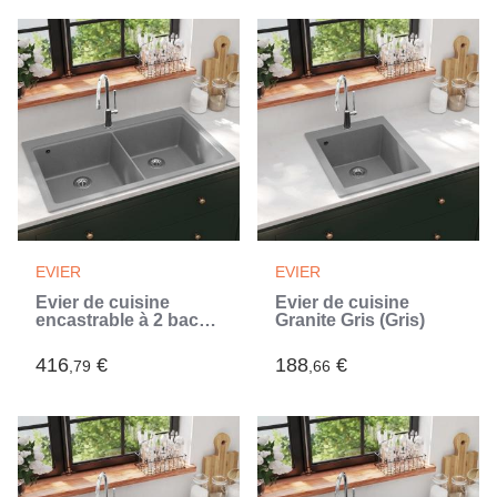
EVIER
EVIER
Évier de cuisine
Évier de cuisine
encastrable à 2 bacs
Granite Gris (Gris)
en granite blanc gris
(Gris)
416
€
188
€
,79
,66