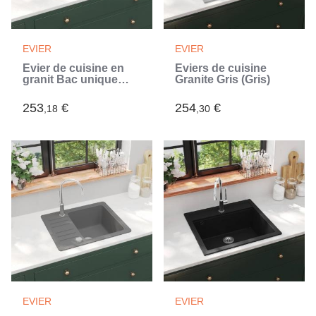
EVIER
EVIER
Évier de cuisine en
Éviers de cuisine
granit Bac unique
Granite Gris (Gris)
Ovale Noir (Noir)
253
€
254
€
,18
,30
EVIER
EVIER