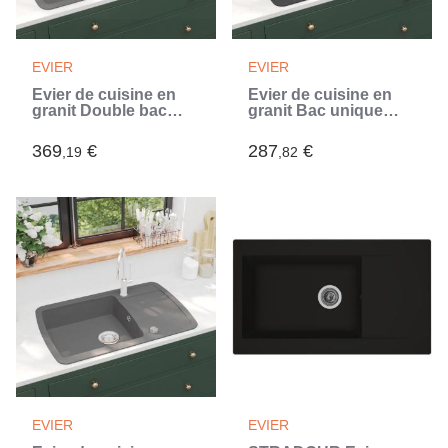
EVIER
EVIER
Évier de cuisine en
Évier de cuisine en
granit Double bac
granit Bac unique
Gris (Gris)
Noir (Noir)
369
€
287
€
,19
,82
EVIER
EVIER