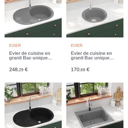
EVIER
EVIER
Évier de cuisine en
Évier de cuisine en
granit Bac unique
granit Bac unique
Ovale Gris (Gris)
Rond Gris (Gris)
248
€
170
€
,29
,69