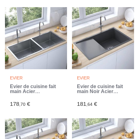
EVIER
EVIER
Évier de cuisine fait
Évier de cuisine fait
main Acier
main Noir Acier
inoxydable (Argent)
inoxydable (Noir)
178
€
181
€
,70
,64