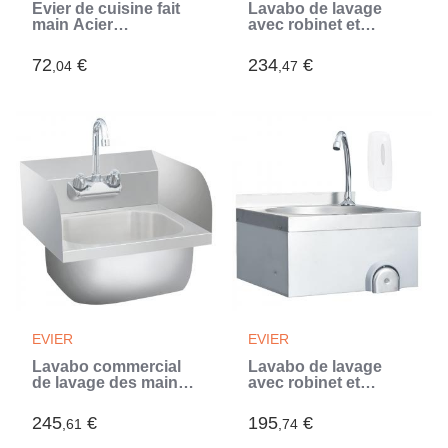
Évier de cuisine fait
Lavabo de lavage
main Acier
avec robinet et
inoxydable (Argent)
distributeur de savon
Inox (Argent)
72
€
234
€
,04
,47
EVIER
EVIER
Lavabo commercial
Lavabo de lavage
de lavage des mains
avec robinet et
avec robinet Inox
distributeur de savon
(Argent)
Inox (Argent)
245
€
195
€
,61
,74