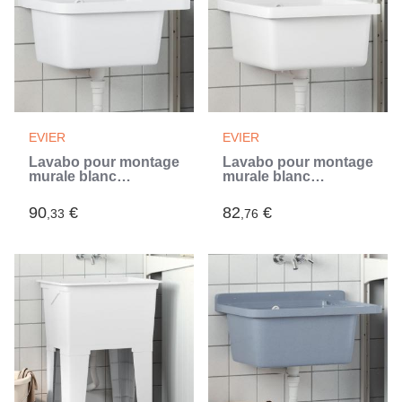
EVIER
EVIER
Lavabo pour montage
Lavabo pour montage
murale blanc
murale blanc
50x35x24 cm résine
40x40x24 cm résine
(Blanc)
(Blanc)
90
€
82
€
,33
,76