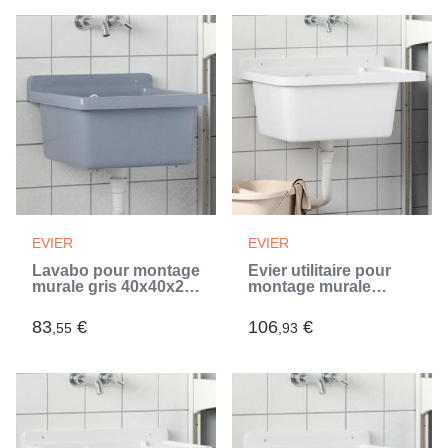
EVIER
EVIER
Lavabo pour montage
Évier utilitaire pour
murale gris 40x40x24
montage murale
cm résine (Gris)
blanc 60x40x28 cm
résine (Blanc)
83
€
106
€
,55
,93