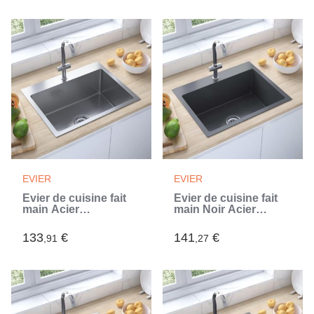
EVIER
EVIER
Évier de cuisine fait
Évier de cuisine fait
main Acier
main Noir Acier
inoxydable (Argent)
inoxydable (Noir)
133
€
141
€
,91
,27