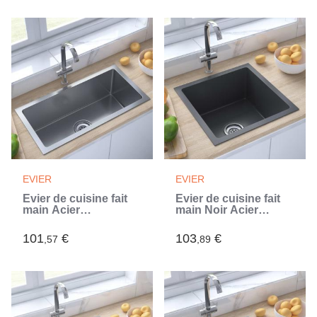
EVIER
EVIER
Évier de cuisine fait
Évier de cuisine fait
main Acier
main Noir Acier
inoxydable (Argent)
inoxydable (Noir)
101
€
103
€
,57
,89