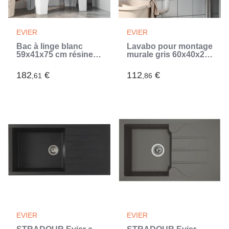
EVIER
EVIER
Bac à linge blanc
Lavabo pour montage
59x41x75 cm résine
murale gris 60x40x28
(Blanc)
cm résine (Gris)
182
€
112
€
,61
,86
EVIER
EVIER