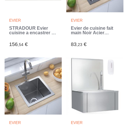
EVIER
EVIER
STRADOUR Evier
Évier de cuisine fait
cuisine a encastrer 1
main Noir Acier
bac + 1 égouttoir
inoxydable (Noir)
Arena - Résine - 86 x
156
€
83
€
,54
,23
50 cm - Gris béton
(Gris)
EVIER
EVIER