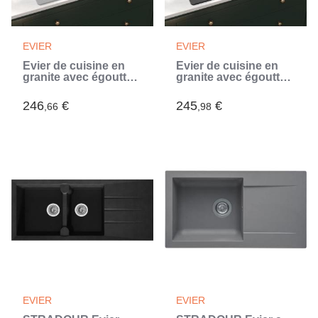
EVIER
EVIER
Évier de cuisine en
Évier de cuisine en
granite avec égouttoir
granite avec égouttoir
réversible Gris (Gris)
réversible Noir (Noir)
246
€
245
€
,66
,98
EVIER
EVIER