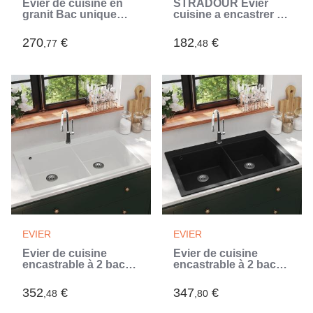
Évier de cuisine en
STRADOUR Evier
granit Bac unique
cuisine a encastrer 1
Gris (Gris)
grand bac + 1
égouttoir Einna -
270
€
182
€
,77
,48
Résine - 86 x 50 cm -
Noir (Noir)
EVIER
EVIER
Évier de cuisine
Évier de cuisine
encastrable à 2 bacs
encastrable à 2 bacs
en granite blanc
en granite noir (Noir)
(Blanc)
352
€
347
€
,48
,80