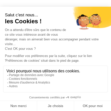
EVIER
EVIER
Évier 80% Quartz et
Évier 80% Quartz et
20% Résine 670 x 460
20% Résine 670 x 460
mm Gris (Gris)
mm Noir (Noir)
227
€
228
€
,43
,76