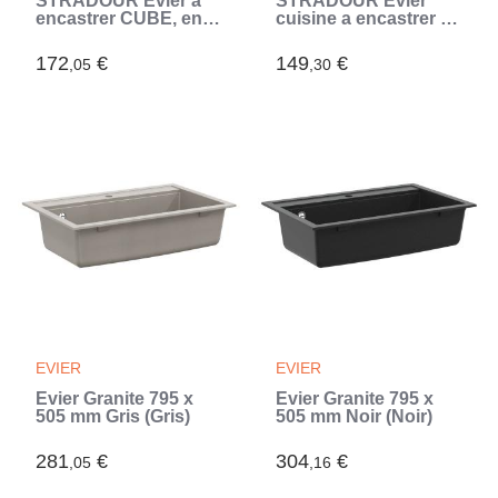
STRADOUR Evier a
STRADOUR Evier
encastrer CUBE, en
cuisine a encastrer 1
SMC NOIR PAILLETE
bac + 1 égouttoir Aloa
- 06, 1 bac, dim. 100 *
- Résine - 81 x 50 cm -
172
€
149
€
,05
,30
50 cm, vidage manuel
Gris béton
(Noir)
EVIER
EVIER
Évier Granite 795 x
Évier Granite 795 x
505 mm Gris (Gris)
505 mm Noir (Noir)
281
€
304
€
,05
,16