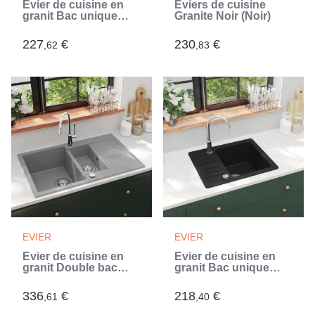
Évier de cuisine en
Éviers de cuisine
granit Bac unique
Granite Noir (Noir)
Gris (Gris)
227
€
230
€
,62
,83
EVIER
EVIER
Évier de cuisine en
Évier de cuisine en
granit Double bac
granit Bac unique
Gris (Gris)
Noir (Noir)
336
€
218
€
,61
,40