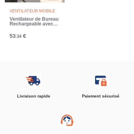
VENTILATEUR MOBILE
Ventilateur de Bureau
Rechargeable avec
LED FanLed
InnovaGoods Ø6,6''
53
€
,34
4000 mAh
Livraison rapide
Paiement sécurisé