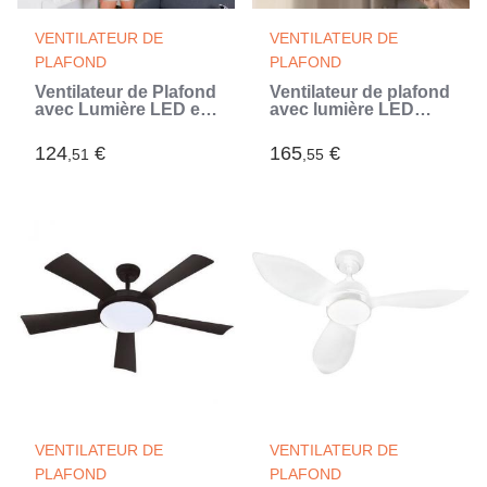
VENTILATEUR DE
VENTILATEUR DE
PLAFOND
PLAFOND
Ventilateur de Plafond
Ventilateur de plafond
avec Lumière LED et
avec lumière LED
4 Pales Rétractables
RGB, 4 pales
Keteez InnovaGoods
rétractables et
124
€
165
€
,51
,55
Blanc 72 W Ø49-104
télécommande
cm
InnovaGoods
VENTILATEUR DE
VENTILATEUR DE
PLAFOND
PLAFOND