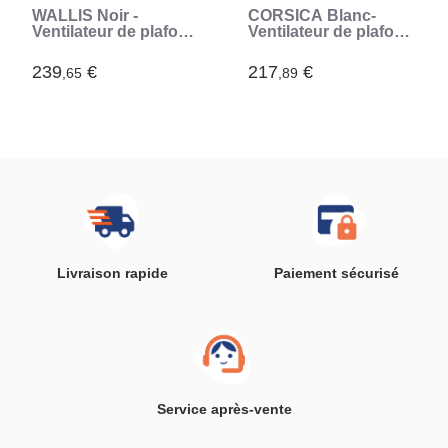
WALLIS Noir -
CORSICA Blanc-
Ventilateur de plafond
Ventilateur de plafond
Ø132cm 38W +
Ø116cm 70W +
éclairage LED (Noir)
éclairage LED (Noir)
239
€
217
€
,65
,89
Livraison rapide
Paiement sécurisé
Service après-vente