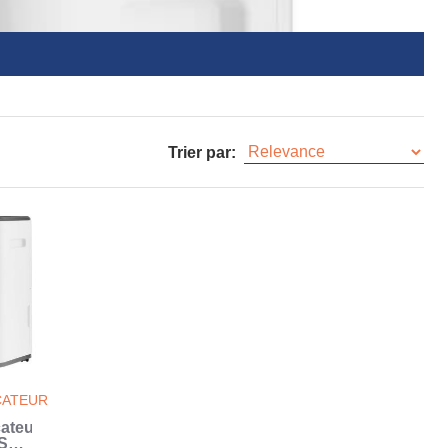
Trier par:
CATEUR
ateur
 SDH