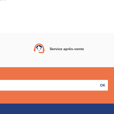
 L
i -
 - 3
nc
Service après-vente
OK