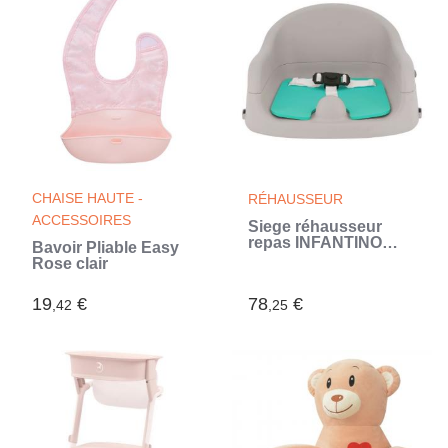
CHAISE HAUTE -
RÉHAUSSEUR
ACCESSOIRES
Siege réhausseur
repas INFANTINO
Bavoir Pliable Easy
Combo Duo évolutif 4
Rose clair
en 1
19
€
78
€
,42
,25