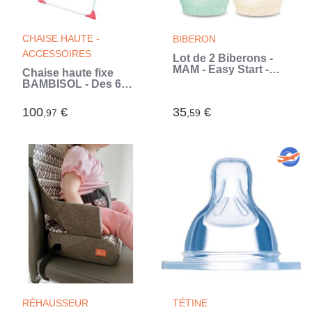
CHAISE HAUTE -
BIBERON
ACCESSOIRES
Lot de 2 Biberons -
MAM - Easy Start -
Chaise haute fixe
Anti-colique
BAMBISOL - Des 6
Classique - 320 ml -
mois - Mixte - Gris et
Tétine débit 3 -
rouge - Assise en
100
€
35
€
,97
Menthe + Coton (Vert)
,59
PVC - Tablette
amovible et réglable
(Rouge)
RÉHAUSSEUR
TÉTINE