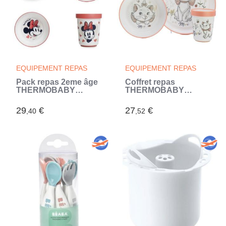
EQUIPEMENT REPAS
EQUIPEMENT REPAS
Pack repas 2eme âge
Coffret repas
THERMOBABY
THERMOBABY
MINNIE - Assiette +
ARISTOCHAT 3
bol + gobelet + set de
pieces : Assiette, bol
29
€
27
€
,40
,52
2 cuilleres (Rose)
et gobelet (Blanc)