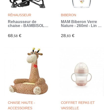
RÉHAUSSEUR
BIBERON
Rehausseur de
MAM Biberon Verre
chaise - BAMBISOL -
Nature - 260ml - Lin -
6/35 mois - Evolutif en
Tétine Débit 2 (Blanc)
chaise enfant 3/5 ans
68
€
28
€
,58
,83
- Pliable - Noir (Noir)
CHAISE HAUTE -
COFFRET REPAS ET
ACCESSOIRES
VAISSELLE