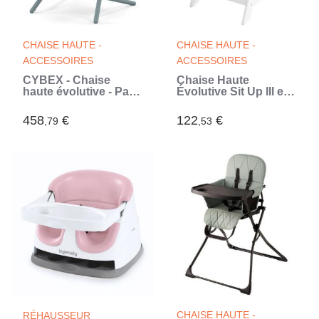
CHAISE HAUTE -
CHAISE HAUTE -
ACCESSOIRES
ACCESSOIRES
CYBEX - Chaise
Chaise Haute
haute évolutive - Pack
Évolutive Sit Up III en
3 en 1 - LEMO 2 - Bleu
Bois - ROBA -
- Réglable en hauteur
Réglable en Hauteur -
458
€
122
€
,79
,53
et en profondeur - Set
Blanc
bébé inclus (Bleu)
CHAISE HAUTE -
RÉHAUSSEUR