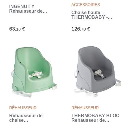
ACCESSOIRES
INGENUITY
Réhausseur de
Chaise haute -
chaise bébé enfant de
THERMOBABY -
6 mois a 3 ans, Base 2
HANDY - Confortable
en 1 Pivoine, plateau
et pliable (Vert)
63
€
126
€
amovible, rangement
,18
,70
et nettoyage facile
RÉHAUSSEUR
RÉHAUSSEUR
Rehausseur de
THERMOBABY BLOC
chaise
Rehausseur de
THERMOBABY Tudi -
Chaise Tudi Gris