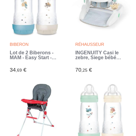
BIBERON
RÉHAUSSEUR
Lot de 2 Biberons -
INGENUITY Casi le
MAM - Easy Start -
zebre, Siege bébé
Anti-colique - 320 ml -
d'apprentissage -
Tétine débit 3 - Océan
apporte support a
34
€
70
€
,69
,25
+ Sable (Bleu)
bébé, cadeau bébé
(Blanc)