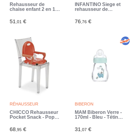
Rehausseur de
INFANTINO Siege et
chaise enfant 2 en 1
rehausseur de
THERMOBABY
découverte Musique
YEEHOP - Harnais
et Lumieres 3 en 1
51
€
76
€
,01
,76
sécurité 3 points -
(Beige)
Tablette amovible -
Bleu océan (Bleu)
RÉHAUSSEUR
BIBERON
CHICCO Rehausseur
MAM Biberon Verre -
Pocket Snack - Poppy
170ml - Bleu - Tétine
red (Orange)
Débit 1 (Bleu)
68
€
31
€
,95
,07