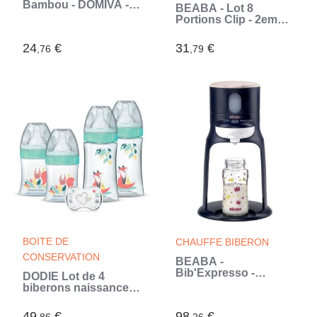
Bambou - DOMIVA - 1
BÉABA - Lot 8
Imprimé + 2 Uni -
Portions Clip - 2eme
Rose grenadine -
Age - 100%
60x60 cm (Rose)
Hermetique -
24
€
31
€
,76
,79
Empilables (Bleu)
BOITE DE
CHAUFFE BIBERON
CONSERVATION
BÉABA -
Bib'Expresso -
DODIE Lot de 4
Préparateur-Chauffe
biberons naissance
Biberon/Petits pots -
Tétine Ronde Anti-
Température Exacte -
Colique (2x150mL et
49
€
98
€