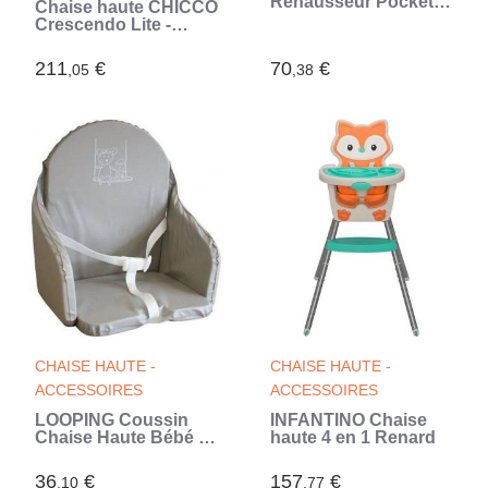
Rehausseur Pocket
Chaise haute CHICCO
Snack Saffron
Crescendo Lite -
Cairo coal
211
€
70
€
,05
,38
CHAISE HAUTE -
CHAISE HAUTE -
ACCESSOIRES
ACCESSOIRES
LOOPING Coussin
INFANTINO Chaise
Chaise Haute Bébé |
haute 4 en 1 Renard
PVC Imperméable,
Sangles, Fabriqué en
36
€
157
€
,10
,77