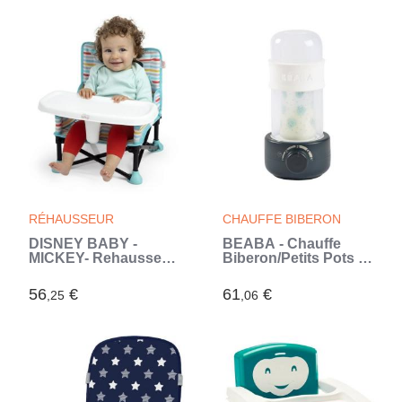
gouter (Vert)
RÉHAUSSEUR
CHAUFFE BIBERON
DISNEY BABY -
BÉABA - Chauffe
MICKEY- Rehausseur
Biberon/Petits Pots -
de chaise pliable,
Stérilisateur Biberon -
nomade, de voyage,
Chauffe Lait Maternel
56
€
61
€
,25
,06
Léger et facile a
- Vapeur douce - Baby
nettoyer, Sac de
Milk Second - Night
transport inclus
blue
(Blanc)