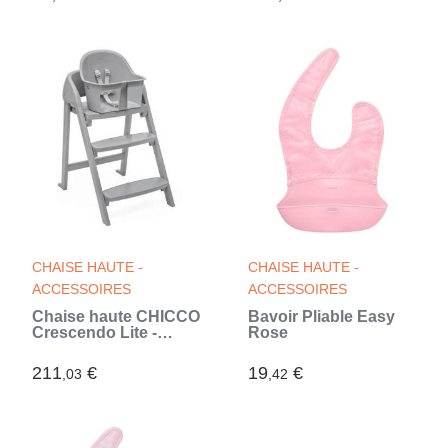
France | Gris
CHAISE HAUTE -
CHAISE HAUTE -
ACCESSOIRES
ACCESSOIRES
Chaise haute CHICCO
Bavoir Pliable Easy
Crescendo Lite -
Rose
Milan mist
211
€
19
€
,03
,42