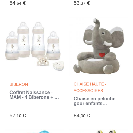
de 6 a 36 mois -
Charme (Gris)
54
€
53
€
,64
,37
Harnais de sécurité 3
points - Vert céladon
(Vert)
CHAISE HAUTE -
BIBERON
ACCESSOIRES
Coffret Naissance -
MAM - 4 Biberons + 1
Chaise en peluche
Sucette + 1 Boîte
pour enfants
doseuse - Sable
Éléphant gris (Gris)
57
€
84
€
,10
,00