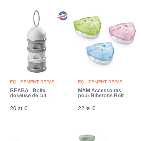
EQUIPEMENT REPAS
EQUIPEMENT REPAS
BÉABA - Boite
MAM Accessoires
doseuse de lait
pour Biberons Boîte
empilable - 100%
Doseuse de Lait
hermétique - 3
Ivoire
20
€
22
€
,21
,39
compartiments -
Grande contenance -
Grise (Gris)