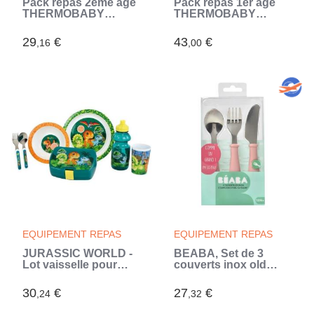
Pack repas 2eme âge
Pack repas 1er age
THERMOBABY
THERMOBABY
MICKEY Assiette +
MINNIE - 1
gobelet + bol + set de
grignoteuse + 1 bol
29
€
43
€
,16
,00
2 cuilleres (Bleu)
avec cuillere + 1 tasse
a poignée + Set de 2
couverts (Rose)
EQUIPEMENT REPAS
EQUIPEMENT REPAS
JURASSIC WORLD -
BEABA, Set de 3
Lot vaisselle pour
couverts inox old
enfant avec verre,
pink
assiette creuse,
30
€
27
€
,24
,32
assiette, couverts,
gourde et boite