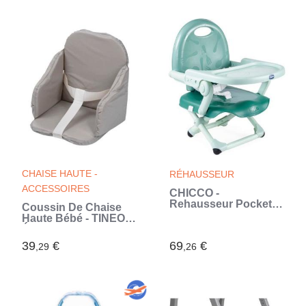
CHAISE HAUTE -
RÉHAUSSEUR
ACCESSOIRES
CHICCO -
Rehausseur Pocket
Coussin De Chaise
Snack Sage
Haute Bébé - TINEO -
Évolutive - PVC -
Sangles De Sécurité -
39
€
69
€
,29
,26
Facile a Laver -
27x26x33cm Gris
(Gris)