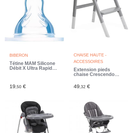
CHAISE HAUTE -
BIBERON
ACCESSOIRES
Tétine MAM Silicone
Débit X Ultra Rapide -
Extension pieds
Lot de 2
chaise Crescendo
Lite.
19
€
49
€
,50
,32