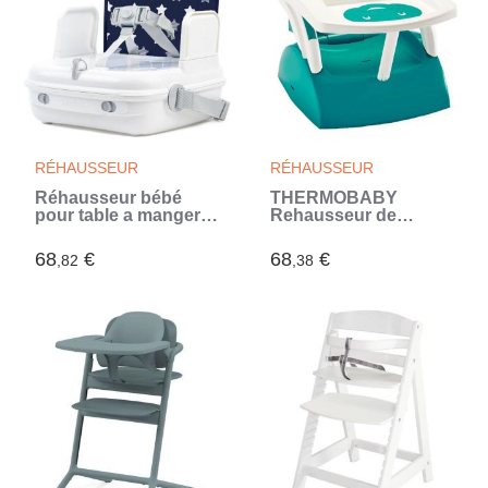
RÉHAUSSEUR
RÉHAUSSEUR
Réhausseur bébé
THERMOBABY
pour table a manger -
Rehausseur de
BENBAT - Portable et
chaise - Vert
lavable - Facile a plier
emeraude (Vert)
68
€
68
€
,82
,38
- Harnais de sécurité
réglable - Marine
(Bleu)