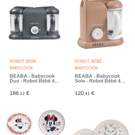
ROBOT BÉBÉ -
ROBOT BÉBÉ -
BABYCOOK
BABYCOOK
BÉABA - Babycook
BÉABA - Babycook
Duo - Robot Bébé 4
Solo - Robot Bébé 4
en 1 Mixeur-Cuiseur -
en 1 Mixeur-Cuiseur -
Cuisson Vapeur
Cuisson Vapeur -
186
€
120
€
,12
,41
rapide - Contenance
Pralin (Brun)
XXL 2200 ml - Dark
Grey