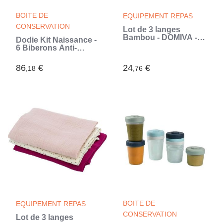
BOITE DE
EQUIPEMENT REPAS
CONSERVATION
Lot de 3 langes
Bambou - DOMIVA - 1
Dodie Kit Naissance -
Imprimé + 2 Uni - Bleu
6 Biberons Anti-
indigo - 60x60 cm
Colique Tétines
(Bleu)
Plates, 1 Sucette
86
€
24
€
,18
,76
Anatomique 0-2 Mois,
1 Goupillon - Sans
BPA - Vert (Vert)
BOITE DE
EQUIPEMENT REPAS
CONSERVATION
Lot de 3 langes