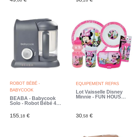
,86
Instantané - Bain
,26
2x270mL), + une
Marie - Bleu Nuit
sucette naissance
(Bleu)
(Bleu)
ROBOT BÉBÉ -
EQUIPEMENT REPAS
BABYCOOK
Lot Vaisselle Disney
Minnie - FUN HOUSE -
BÉABA - Babycook
006377 - Verre,
Solo - Robot Bébé 4
Assiette Creuse,
en 1 Mixeur-Cuiseur -
Assiette Plate,
Cuisson Vapeur -
155
€
30
€
,18
Gourde, Boîte Goûter
,58
Dark Grey
et Couverts (Rose)