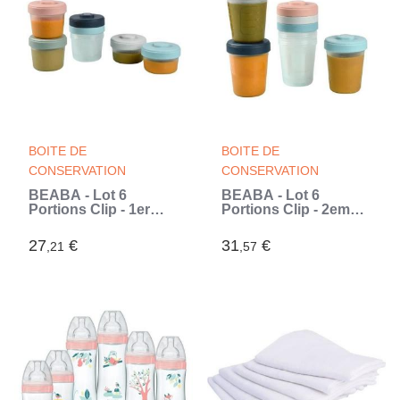
BOITE DE
BOITE DE
CONSERVATION
CONSERVATION
BÉABA - Lot 6
BÉABA - Lot 6
Portions Clip - 1er
Portions Clip - 2eme
Age - 100%
Age - 250ml - 100%
Hermetique -
Hermetique -
27
€
31
€
,21
,57
Empilables (Blanc)
Empilables (Blanc)