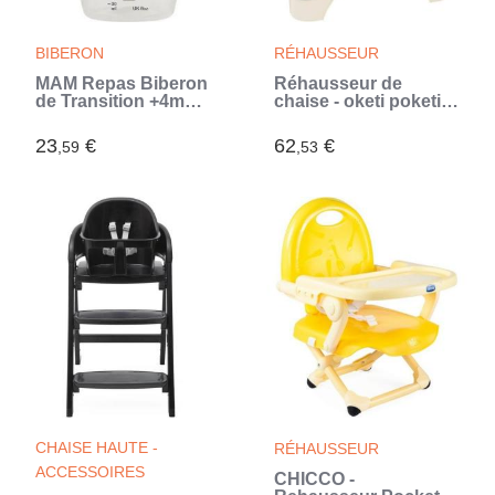
BIBERON
RÉHAUSSEUR
MAM Repas Biberon
Réhausseur de
de Transition +4m
chaise - oketi poketi -
Goutte Vert 220ml
wooded bleu
(Vert)
23
€
62
€
,59
,53
CHAISE HAUTE -
RÉHAUSSEUR
ACCESSOIRES
CHICCO -