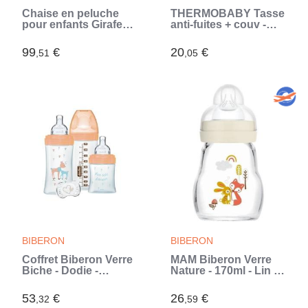
Chaise en peluche
THERMOBABY Tasse
pour enfants Girafe
anti-fuites + couv -
Marron
Rose poudré (Rose)
99
€
20
€
,51
,05
BIBERON
BIBERON
Coffret Biberon Verre
MAM Biberon Verre
Biche - Dodie -
Nature - 170ml - Lin -
Triangle, Tétine Plate,
Tétine Débit 1 (Blanc)
Anti-Colique - 150ml
53
€
26
€
,32
,59
et 270ml (Bleu)