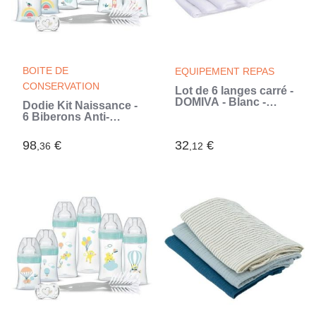
BOITE DE
EQUIPEMENT REPAS
CONSERVATION
Lot de 6 langes carré -
DOMIVA - Blanc -
Dodie Kit Naissance -
70x70cm - 100%
6 Biberons Anti-
Coton - Lavable a
Colique Tétines
95°C (Blanc)
Plates, 1 Sucette
98
€
32
€
,36
,12
Anatomique 0-2 Mois,
1 Goupillon - Sans
BPA - Rose (Rose)