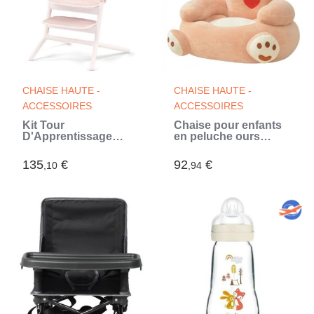
CHAISE HAUTE -
CHAISE HAUTE -
ACCESSOIRES
ACCESSOIRES
Kit Tour
Chaise pour enfants
D'Apprentissage
en peluche ours
Evolutive et réglable
Marron
Lemo 2 - Pearl Pink -
135
€
92
€
,10
,94
CYBEX (Rose)