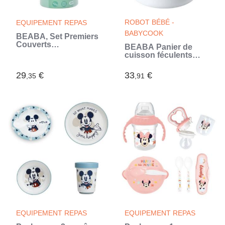
ROBOT BÉBÉ -
EQUIPEMENT REPAS
BABYCOOK
BÉABA, Set Premiers
Couverts
BEABA Panier de
ergonomiques, 6
cuisson féculents
Cuilleres et 4
pour Babycook
Fourchettes, Manche
Solo/Duo (Blanc)
29
€
33
€
court et arrondis,
,35
,91
Prise en main facile
pour Bébé (Blanc)
EQUIPEMENT REPAS
EQUIPEMENT REPAS