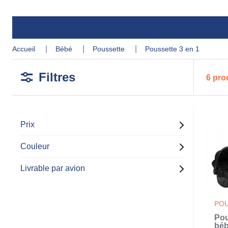
accueil
bébé
poussette
poussette 3 en 1
Filtres
6 pro
Prix
Couleur
Livrable par avion
POU
Pou
béb