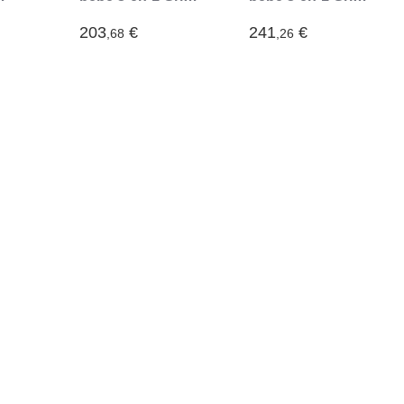
cier
foncé et noir
clair et noir Acier
Acier (Gris)
(Gris)
203
€
241
€
,68
,26