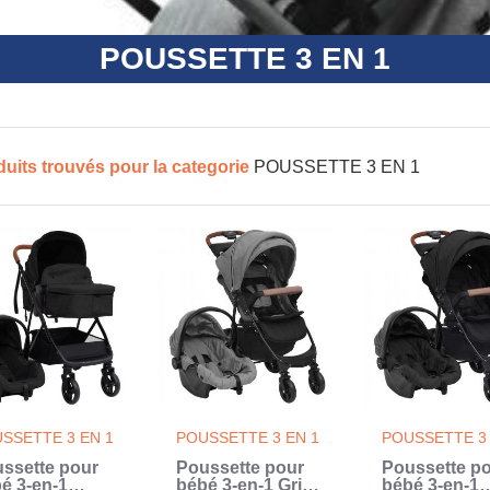
POUSSETTE 3 EN 1
duits trouvés pour la categorie
POUSSETTE 3 EN 1
SSETTE 3 EN 1
POUSSETTE 3 EN 1
POUSSETTE 3 
ssette pour
Poussette pour
Poussette p
é 3-en-1
bébé 3-en-1 Gris
bébé 3-en-1