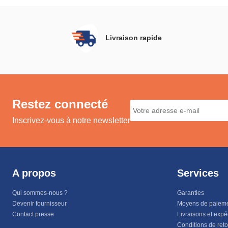
Livraison rapide
Restez connecté
Inscrivez-vous à notre newsletter
A propos
Services
Qui sommes-nous ?
Garanties
Devenir fournisseur
Moyens de paiem
Contact presse
Livraisons et expé
Conditions de ret