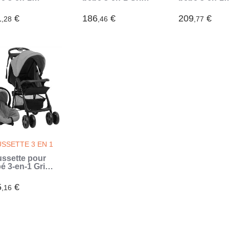
hracite et noir
clair Acier (Gris)
Anthracite A
er (Gris)
(Gris)
1
€
186
€
209
€
,28
,46
,77
SSETTE 3 EN 1
ssette pour
é 3-en-1 Gris
r et noir Acier
is)
5
€
,16