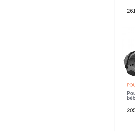
Ant
Aci
26
POU
Pou
béb
clai
(Gr
20