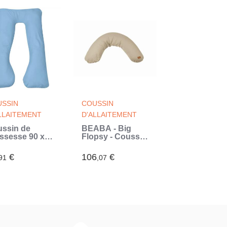
SSIN
COUSSIN
LLAITEMENT
D'ALLAITEMENT
ssin de
BÉABA - Big
ssesse 90 x
Flopsy - Coussin
 cm Bleu clair
de grossesse et
eu)
d'allaitement -
€
106
€
91
,07
Fleur de coton -
180 cm - Lin
(Beige)