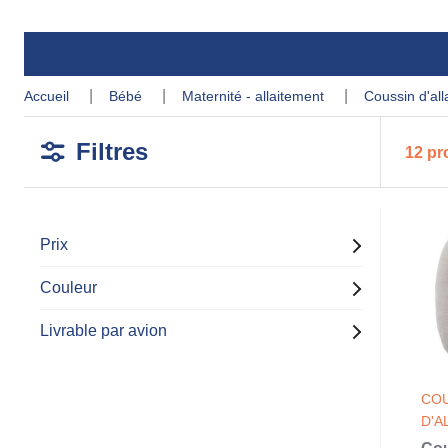
accueil
bébé
maternité - allaitement
coussin d'al
Filtres
12 pr
Prix
Couleur
Livrable par avion
COU
D'A