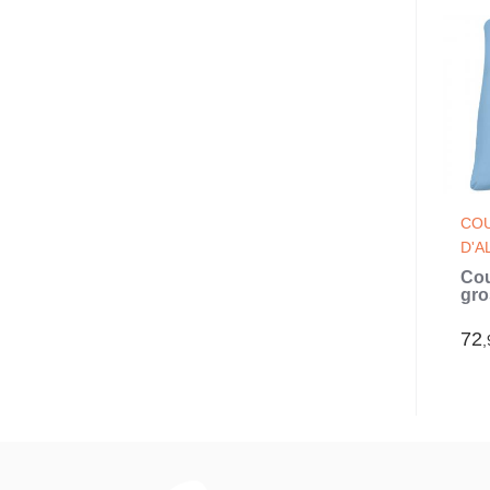
COU
D'A
Cou
gro
145
(Bl
72
,