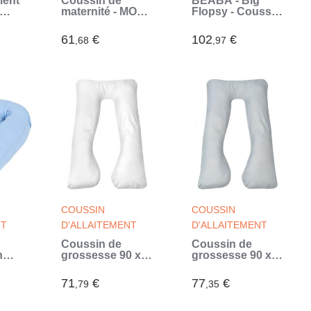
ment
Coussin de
BÉABA - Big
maternité - MON
Flopsy - Coussin
e S
P'TIT DODO -
de grossesse et
2100075 -
d'allaitement -
61
€
102
€
,68
,97
Smoothie -
Fleur de coton -
165cm - Paon
180 cm - Vert
(Bleu)
Sauge (Vert)
COUSSIN
COUSSIN
NT
D'ALLAITEMENT
D'ALLAITEMENT
Coussin de
Coussin de
n
grossesse 90 x
grossesse 90 x
145 cm Blanc
145 cm Gris
m
(Blanc)
(Gris)
71
€
77
€
,79
,35