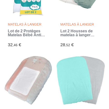
MATELAS À LANGER
MATELAS À LANGER
Lot de 2 Protèges
Lot 2 Housses de
Matelas Bébé Anti
matelas à langer
Acariens - 60x120 cm
TINEO - Vert sauge
- Alèse Imperméable -
(Vert)
32
€
28
€
,46
,52
Bouclette 100% coton
- Absorbant