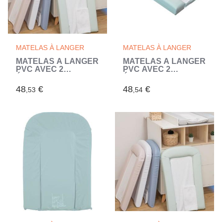
MATELAS À LANGER
MATELAS À LANGER
MATELAS À LANGER
MATELAS À LANGER
PVC AVEC 2
PVC AVEC 2
ÉPONGES
ÉPONGES
AMOVIBLES/CONFORT
AMOVIBLES/CONFORT
48
€
48
€
,53
,54
42x70 cm NUAGE
42x70 cm SAUGE
(Gris)
(Vert)