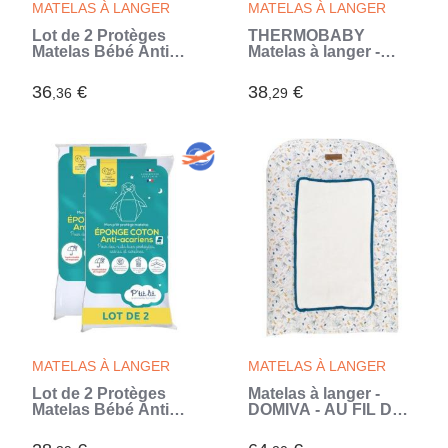
MATELAS À LANGER
MATELAS À LANGER
Lot de 2 Protèges
THERMOBABY
Matelas Bébé Anti
Matelas à langer -
Acariens - 70x140 cm
Blanc muguet (Blanc)
- Alèse Imperméable -
36
€
38
€
,36
,29
Bouclette 100% coton
- Absorbant - Oeko
Tex
MATELAS À LANGER
MATELAS À LANGER
Lot de 2 Protèges
Matelas à langer -
Matelas Bébé Anti
DOMIVA - AU FIL DE
Acariens - pour
L'EAU - 50x75 cm
Couffin, Nacelle,
(Blanc)