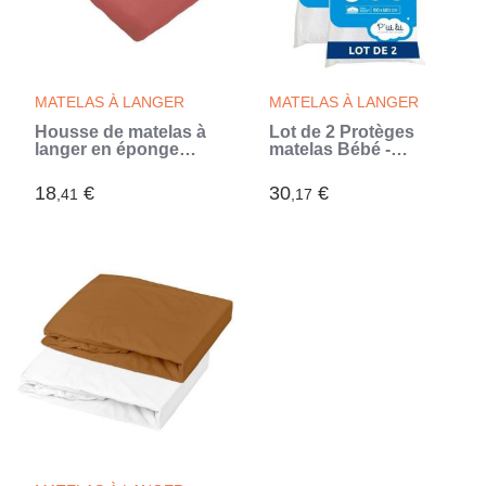
MATELAS À LANGER
MATELAS À LANGER
Housse de matelas à
Lot de 2 Protèges
langer en éponge
matelas Bébé -
bouclette - Terracotta
60x120 cm - Alèse
- 50 X 75 cm
Imperméable et Micro
18
€
30
€
,41
,17
Respirante - Lavable
à 90°C - Souple et
Silencieux