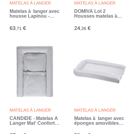
MATELAS À LANGER
MATELAS À LANGER
Matelas à langer avec
DOMIVA Lot 2
housse Lapinou -
Housses matelas à
Rose - 50 x 75 cm
langer - Polycoton -
Oeko-Tex® -
63
€
24
€
,71
,26
Aqua/Perle - 50 x 75
cm
MATELAS À LANGER
MATELAS À LANGER
CANDIDE - Matelas À
Matelas à langer avec
Langer Mat' Confort,
éponges amovibles -
Ceinture De Maintien,
Blanc - 42 x 70 cm
Facile à Nétoyer,