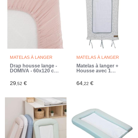
MATELAS À LANGER
MATELAS À LANGER
Drap housse lange -
Matelas à langer +
DOMIVA - 60x120 cm -
Housse avec 1
Vieux rose - Gaze de
éponge imperméable
coton
- DOMIVA - FILOU
29
€
64
€
,52
,22
(Blanc)