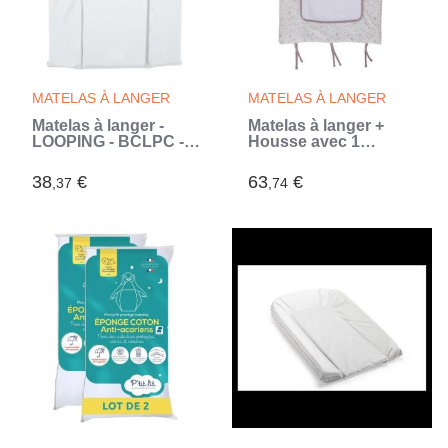
MATELAS À LANGER
MATELAS À LANGER
Matelas à langer -
Matelas à langer +
LOOPING - BCLPC -
Housse avec 1
Plaque mousse -
éponge imperméable
Blanc
- DOMIVA - LILAS
38
€
63
€
,37
,74
(Blanc)