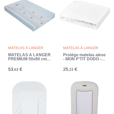
MATELAS À LANGER
MATELAS À LANGER
MATELAS A LANGER
Protège matelas alese
PREMIUM 50x80 cm
- MON P'TIT DODO -
NUAGE (Gris)
1901481 - Molleton
pvc - Antimicrobien -
53
€
25
€
,63
,23
60x120 cm (Blanc)