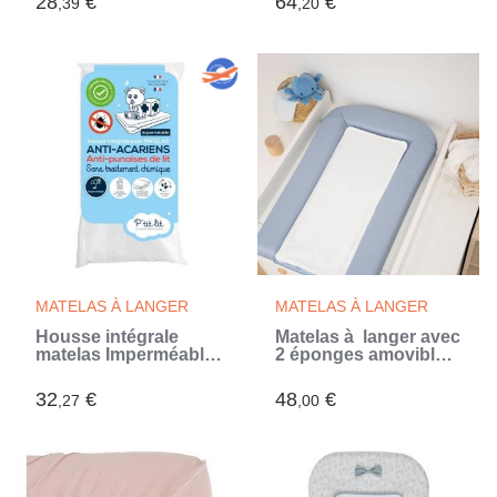
28
€
64
€
,39
,20
Landeau - Alèse
Imperméable -
Bouclette 100% coton
- 40x80 cm
MATELAS À LANGER
MATELAS À LANGER
Housse intégrale
Matelas à langer avec
matelas Imperméable
2 éponges amovibles
- Anti-Punaise de lit -
- Bleuet - 42 x 70 cm
70x140x15 cm -
(Bleu)
32
€
48
€
,27
,00
Fermeture à glissière -
Sans traitement
chimique (Blanc)