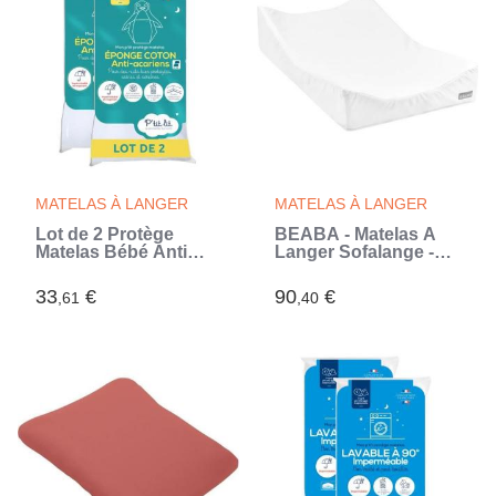
MATELAS À LANGER
MATELAS À LANGER
Lot de 2 Protège
BÉABA - Matelas À
Matelas Bébé Anti
Langer Sofalange -
Acariens P'TIT LIT -
Made In France -
Bouclette 100% coton
Concept Breveté -
33
€
90
€
,61
,40
- Imperméable - 50x85
Plan À Langer Incliné
cm
- Limite Les Reflux -
Oekotex - Blanc
(Blanc)