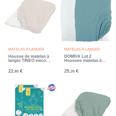
MATELAS À LANGER
MATELAS À LANGER
Housse de matelas à
DOMIVA Lot 2
langer TINEO viscose
Housses matelas à
de bambou
langer - Eponge
polycoton - Oeko-
22
€
25
€
,80
,26
Tex® - Blanc/Nile - 50
x 75 cm (Bleu)