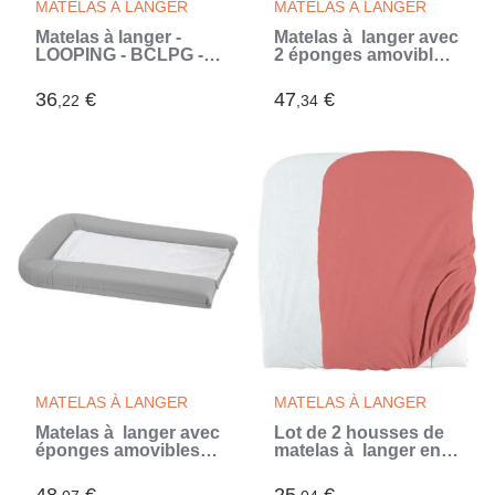
MATELAS À LANGER
MATELAS À LANGER
Matelas à langer -
Matelas à langer avec
LOOPING - BCLPG -
2 éponges amovibles
Plaque mousse - Bleu
- Lilas - 42 x 70 cm
Glacier
(Violet)
36
€
47
€
,22
,34
MATELAS À LANGER
MATELAS À LANGER
Matelas à langer avec
Lot de 2 housses de
éponges amovibles -
matelas à langer en
Gris Perle - 42 x 70 cm
éponge bouclette -
(Gris)
Blanc / Terracotta - 50