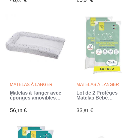
48
€
25
€
,07
,04
X 75 cm (Rouge)
MATELAS À LANGER
MATELAS À LANGER
Matelas à langer avec
Lot de 2 Protèges
éponges amovibles -
Matelas Bébé
blanc / gris - 42 x 70
Bamboo - 60x120 cm -
cm (Blanc)
Alèse Imperméable -
56
€
33
€
,13
,81
Viscose Douce - Sans
traitement chimique