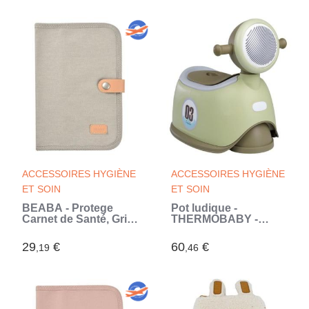
ACCESSOIRES HYGIÈNE
ACCESSOIRES HYGIÈNE
ET SOIN
ET SOIN
BÉABA - Protege
Pot ludique -
Carnet de Santé, Gris
THERMOBABY -
Perle
Scooter - Cuvette
amovible (Vert)
29
€
60
€
,19
,46