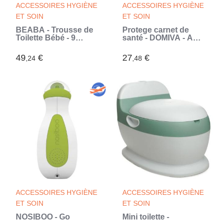
ACCESSOIRES HYGIÈNE
ACCESSOIRES HYGIÈNE
ET SOIN
ET SOIN
BÉABA - Trousse de
Protege carnet de
Toilette Bébé - 9
santé - DOMIVA - AU
Accessoires -
FIL DE L'EAU -
Thermometre Bain et
Caramel (Brun)
49
€
27
€
,24
,48
Digital - Anneau
Dentition - Masseur
de Gencives - Night
Blue (Bleu)
ACCESSOIRES HYGIÈNE
ACCESSOIRES HYGIÈNE
ET SOIN
ET SOIN
NOSIBOO - Go
Mini toilette -