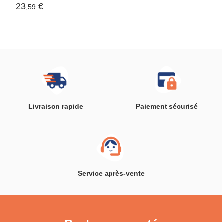
& Sit,universel
23
€
,59
adhésif?, Installation
rapide (Blanc)
Livraison rapide
Paiement sécurisé
Service après-vente