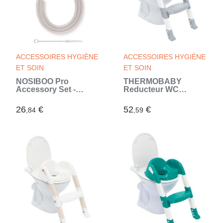
ACCESSOIRES HYGIÈNE
ACCESSOIRES HYGIÈNE
ET SOIN
ET SOIN
NOSIBOO Pro
THERMOBABY
Accessory Set -
Reducteur WC
Ensemble
KIDDYLOO© Gris
d'accessoires - Gris
Charme (Gris)
26
€
52
€
,84
,59
(Gris)