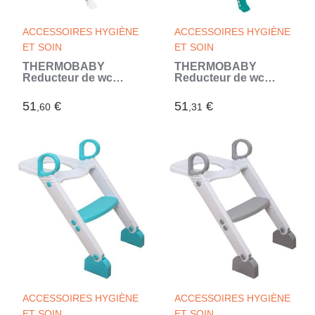
ACCESSOIRES HYGIÈNE
ACCESSOIRES HYGIÈNE
ET SOIN
ET SOIN
THERMOBABY
THERMOBABY
Reducteur de wc
Reducteur de wc
kiddyloo - Marron
kiddyloo - Vert
glacé (Brun)
emeraude (Vert)
51
€
51
€
,60
,31
ACCESSOIRES HYGIÈNE
ACCESSOIRES HYGIÈNE
ET SOIN
ET SOIN