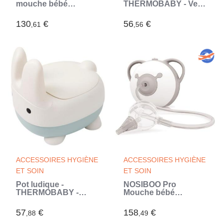
mouche bébé
THERMOBABY - Vert
portable électrique
Sauge - Confortable
(Vert)
avec bruit de chasse
130
€
56
€
,61
,56
d'eau (Vert)
ACCESSOIRES HYGIÈNE
ACCESSOIRES HYGIÈNE
ET SOIN
ET SOIN
Pot ludique -
NOSIBOO Pro
THERMOBABY -
Mouche bébé
Lapin - Cuvette
électrique - Gris (Gris)
amovible
57
€
158
€
,88
,49