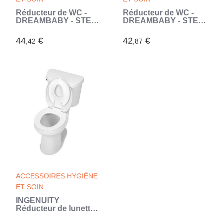
Réducteur de WC -
Réducteur de WC -
DREAMBABY - STEP-
DREAMBABY - STEP-
UP - Siege
UP - Siege
d'apprentissage de la
d'apprentissage de la
44
€
42
€
,42
,87
propreté - 2 étages
propreté - 2 étages
réglables - Aqua
réglables - Gris (Gris)
(Bleu)
ACCESSOIRES HYGIÈNE
ET SOIN
INGENUITY
Réducteur de lunette
de toilette enfant, Flip