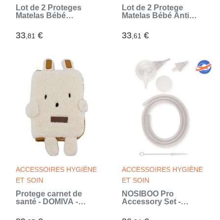
Lot de 2 Proteges
Lot de 2 Protege
Matelas Bébé
Matelas Bébé Anti
Bamboo - 60x120 cm -
Acariens P'TIT LIT -
Alese Imperméable -
Bouclette 100% coton
33
€
33
€
,81
,61
Viscose Douce - Sans
- Imperméable - 50x85
traitement chimique
cm
ACCESSOIRES HYGIÈNE
ACCESSOIRES HYGIÈNE
ET SOIN
ET SOIN
Protege carnet de
NOSIBOO Pro
santé - DOMIVA -
Accessory Set -
BOUBOU
Ensemble
d'accessoires - Gris