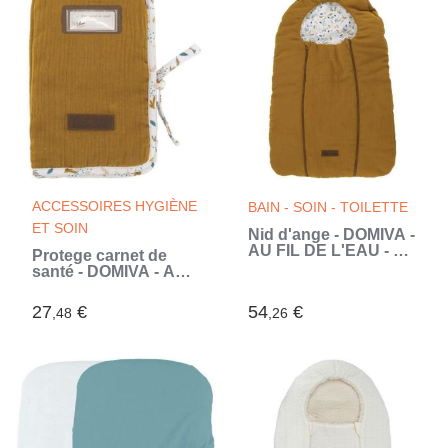
ACCESSOIRES HYGIÈNE
BAIN - SOIN - TOILETTE
ET SOIN
Nid d'ange - DOMIVA -
AU FIL DE L'EAU - 80
Protege carnet de
cm - Caramel (Brun)
santé - DOMIVA - AU
FIL DE L'EAU -
Caramel (Brun)
27
€
54
€
,48
,26