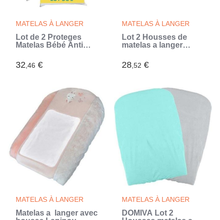
MATELAS À LANGER
MATELAS À LANGER
Lot de 2 Proteges
Lot 2 Housses de
Matelas Bébé Anti
matelas a langer
Acariens - 60x120 cm
TINEO - Vert sauge
- Alese Imperméable -
(Vert)
32
€
28
€
,46
,52
Bouclette 100% coton
- Absorbant
MATELAS À LANGER
MATELAS À LANGER
Matelas a langer avec
DOMIVA Lot 2