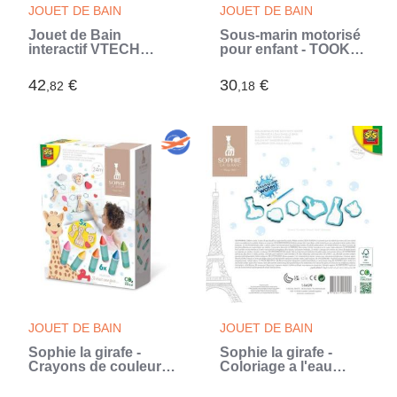
JOUET DE BAIN
JOUET DE BAIN
Jouet de Bain
Sous-marin motorisé
interactif VTECH
pour enfant - TOOKO -
BABY - Polo, Mon
Jaune et bleu - Effets
Poulpe Rigolo -
sonores - A partir de 2
42
€
30
€
,82
,18
Multicolore - Pour
ans (Jaune)
Bébé de 1 a 5 ans
(Multicouleur)
JOUET DE BAIN
JOUET DE BAIN
Sophie la girafe -
Sophie la girafe -
Crayons de couleur
Coloriage a l'eau
pour le bain et formes
dans le bain - SES
(Blanc)
Creative - Hobby 1 - 4