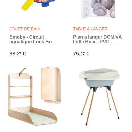
JOUET DE BAIN
TABLE À LANGER
Smoby - Circuit
Plan a langer DOMIVA
aquatique Lock Box -
Little Bear - PVC -
Aquaplay - 25
Matelas intégré -
accessoires (Bleu)
Blanc/Gris - 50 x 80
68
€
75
€
,27
,27
cm (Blanc)