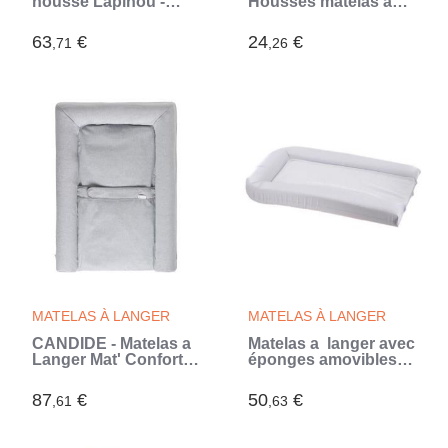
housse Lapinou -
Housses matelas a
Rose - 50 x 75 cm
langer - Polycoton -
oeko-Tex - Aqua/Perle
63
€
24
€
,71
,26
- 50 x 75 cm
MATELAS À LANGER
MATELAS À LANGER
CANDIDE - Matelas a
Matelas a langer avec
Langer Mat' Confort,
éponges amovibles -
Ceinture De Maintien,
Blanc - 42 x 70 cm
Facile a Nétoyer,
87
€
50
€
,61
,63
Fabriqué En France,
70x50cm (Gris Chiné)
(Gris)