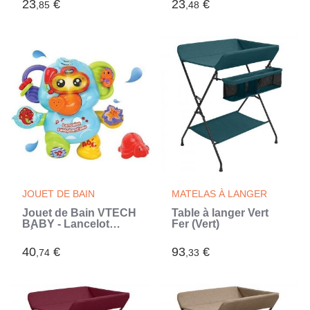
23
€
23
€
,85
,48
- Activité Ludique -
Coloriage Magique -
1+ (Bleu)
JOUET DE BAIN
MATELAS À LANGER
Jouet de Bain VTECH
Table à langer Vert
BABY - Lancelot
Fer (Vert)
l'Éléphant'eau -
Aspergeur d'eau - 12
40
€
93
€
,74
,33
mois et plus (Bleu)