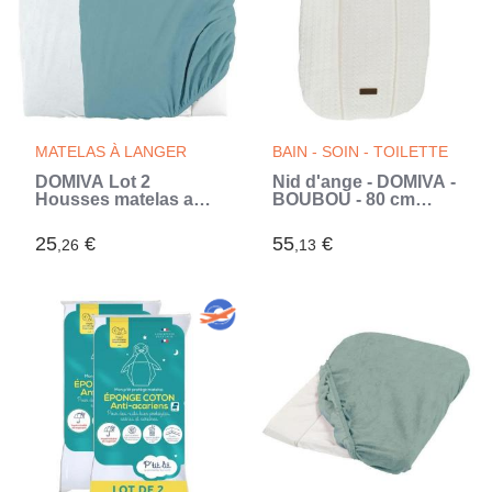
MATELAS À LANGER
BAIN - SOIN - TOILETTE
DOMIVA Lot 2
Nid d'ange - DOMIVA -
Housses matelas a
BOUBOU - 80 cm
langer - Eponge
(Blanc)
polycoton - oeko-Tex
25
€
55
€
,26
,13
- Blanc/Nile - 50 x 75
cm (Bleu)