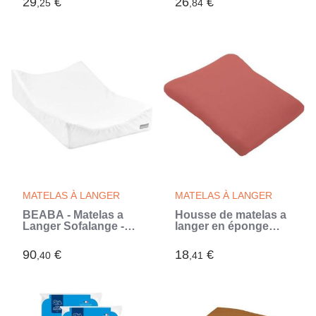
29
€
26
€
,25
,84
(Gris)
MATELAS À LANGER
MATELAS À LANGER
BÉABA - Matelas a
Housse de matelas a
Langer Sofalange -
langer en éponge
Made In France -
bouclette - Terracotta
Concept Breveté -
- 50 X 75 cm
90
€
18
€
,40
,41
Plan a Langer Incliné -
Limite Les Reflux -
oekotex - Blanc
(Blanc)