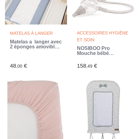
ACCESSOIRES HYGIÈNE
MATELAS À LANGER
ET SOIN
Matelas a langer avec
2 éponges amovibles
NOSIBOO Pro
- Bleuet - 42 x 70 cm
Mouche bébé
(Bleu)
électrique - Gris (Gris)
48
€
158
€
,00
,49