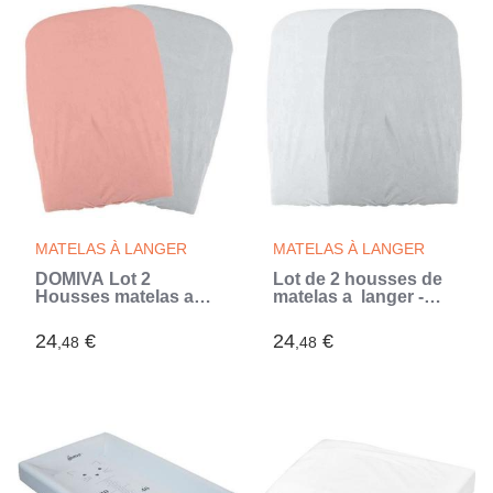
MATELAS À LANGER
MATELAS À LANGER
DOMIVA Lot 2
Lot de 2 housses de
Housses matelas a
matelas a langer -
langer - Polycoton -
Blanc / Perle - 50 X 75
oeko-Tex -
cm
24
€
24
€
,48
,48
Peche/Perle - 50 x 75
cm