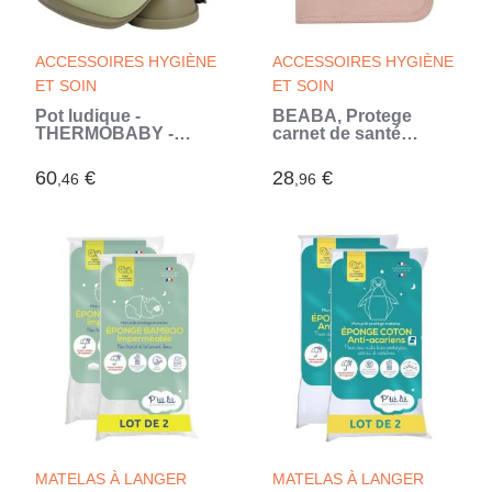
ACCESSOIRES HYGIÈNE
ACCESSOIRES HYGIÈNE
ET SOIN
ET SOIN
Pot ludique -
BEABA, Protege
THERMOBABY -
carnet de santé
Scooter - Cuvette
canvas rose poudré
amovible (Vert)
(Rose)
60
€
28
€
,46
,96
MATELAS À LANGER
MATELAS À LANGER