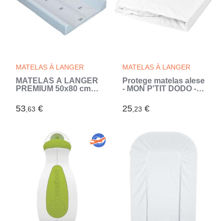
MATELAS À LANGER
MATELAS À LANGER
MATELAS A LANGER
Protege matelas alese
PREMIUM 50x80 cm
- MON P'TIT DODO -
NUAGE (Gris)
1901481 - Molleton
pvc - Antimicrobien -
53
€
25
€
,63
,23
60x120 cm (Blanc)