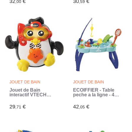
32
€
30
€
,00
,59
- Bleu et vert (Bleu)
JOUET DE BAIN
JOUET DE BAIN
Jouet de Bain
ECOIFFIER - Table
interactif VTECH
peche a la ligne - 4
BABY - Gédéon,
canards, canne,
Champion de
épuisette, toboggan
29
€
42
€
,71
,05
Natation - Pingouin
et manivelle en forme
Nageur pour Bébé
de nénuphar (Bleu)
des 1 an (Bleu)