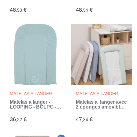
ÉPONGES
ÉPONGES
AMOVIBLES/CONFORT
AMOVIBLES/CONFORT
48
€
48
€
,53
,54
42x70 cm NUAGE
42x70 cm SAUGE
(Gris)
(Vert)
MATELAS À LANGER
MATELAS À LANGER
Matelas a langer -
Matelas a langer avec
LOOPING - BCLPG -
2 éponges amovibles
Plaque mousse - Bleu
- Lilas - 42 x 70 cm
Glacier
(Violet)
36
€
47
€
,22
,34