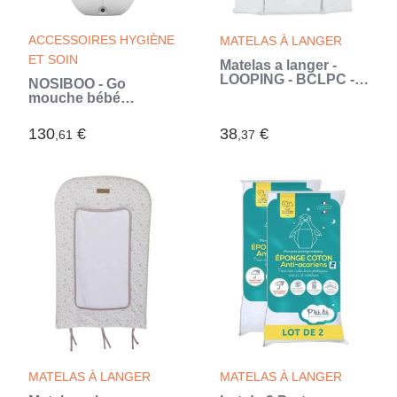
ACCESSOIRES HYGIÈNE
MATELAS À LANGER
ET SOIN
Matelas a langer -
LOOPING - BCLPC -
NOSIBOO - Go
Plaque mousse -
mouche bébé
Blanc
portable électrique
(Vert)
130
€
38
€
,61
,37
MATELAS À LANGER
MATELAS À LANGER