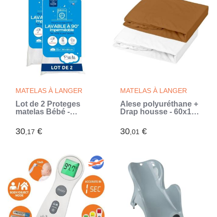
MATELAS À LANGER
MATELAS À LANGER
Lot de 2 Proteges
Alese polyuréthane +
matelas Bébé -
Drap housse - 60x120
60x120 cm - Alese
cm - Caramel (Brun)
Imperméable et Micro
30
€
30
€
,17
,01
Respirante - Lavable
a 90°C - Souple et
Silencieux