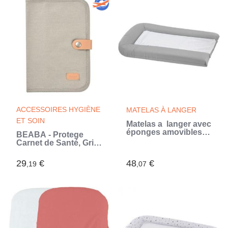
ACCESSOIRES HYGIÈNE
MATELAS À LANGER
ET SOIN
Matelas a langer avec
éponges amovibles -
BÉABA - Protege
Gris Perle - 42 x 70 cm
Carnet de Santé, Gris
(Gris)
Perle
29
€
48
€
,19
,07