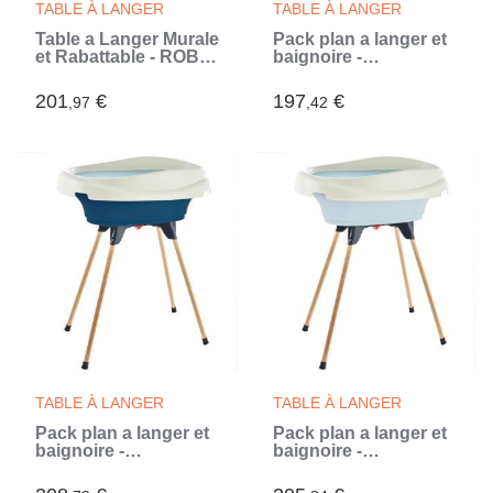
TABLE À LANGER
TABLE À LANGER
Table a Langer Murale
Pack plan a langer et
et Rabattable - ROBA
baignoire -
- Bois Naturel -
THERMOBABY -
Étageres Intégrées -
VASCO - Gris Charme
201
€
197
€
,97
,42
Design Minimaliste
- 2 en 1
TABLE À LANGER
TABLE À LANGER
Pack plan a langer et
Pack plan a langer et
baignoire -
baignoire -
THERMOBABY -
THERMOBABY -
VASCO - Bleu Océan -
VASCO - Fleur Bleue -