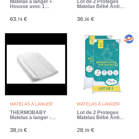
Matelas a langer +
Lot de 2 Proteges
Housse avec 1
Matelas Bébé Anti
éponge imperméable
Acariens - 70x140 cm
- DOMIVA - LILAS
- Alese Imperméable -
63
€
36
€
,74
,36
(Blanc)
Bouclette 100% coton
- Absorbant - oeko
Tex
MATELAS À LANGER
MATELAS À LANGER
THERMOBABY
Lot de 2 Proteges
Matelas a langer -
Matelas Bébé Anti
Blanc muguet (Blanc)
Acariens - pour
Couffin, Nacelle,
38
€
28
€
,29
,39
Landeau - Alese
Imperméable -