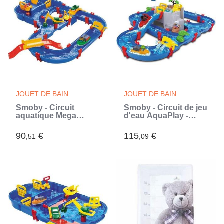
JOUET DE BAIN
JOUET DE BAIN
Smoby - Circuit
Smoby - Circuit de jeu
aquatique Mega
d'eau AquaPlay -
Bridge Aquaplay - 35
Mountain Lake - 2
accessoires inclus
bâteaux + 3 figurines
90
€
115
€
,51
,09
(Bleu)
animaux - Fabriqué
en Allemagne - Dés
3ans (Bleu)