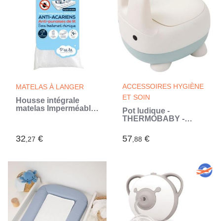
ACCESSOIRES HYGIÈNE
MATELAS À LANGER
ET SOIN
Housse intégrale
matelas Imperméable
Pot ludique -
- Anti-Punaise de lit -
THERMOBABY -
70x140x15 cm -
Lapin - Cuvette
Fermeture a glissiere -
amovible
32
€
57
€
Sans traitement
,27
,88
chimique (Blanc)