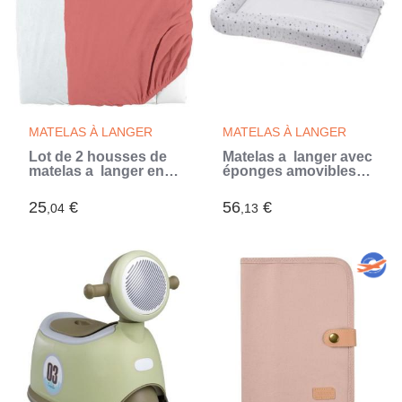
MATELAS À LANGER
MATELAS À LANGER
Lot de 2 housses de
Matelas a langer avec
matelas a langer en
éponges amovibles -
éponge bouclette -
blanc / gris - 42 x 70
Blanc / Terracotta - 50
cm (Blanc)
25
€
56
€
,04
,13
X 75 cm (Rouge)