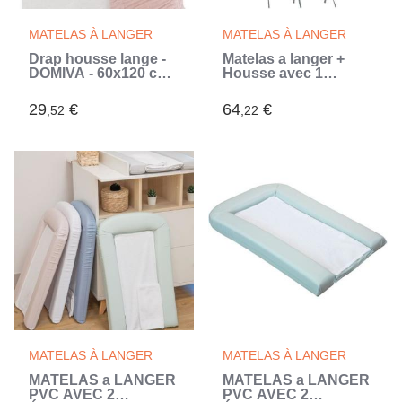
MATELAS À LANGER
MATELAS À LANGER
Drap housse lange -
Matelas a langer +
DOMIVA - 60x120 cm -
Housse avec 1
Vieux rose - Gaze de
éponge imperméable
coton
- DOMIVA - FILOU
29
€
64
€
,52
,22
(Blanc)
MATELAS À LANGER
MATELAS À LANGER
MATELAS a LANGER
MATELAS a LANGER
PVC AVEC 2
PVC AVEC 2