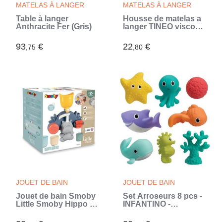
MATELAS À LANGER
MATELAS À LANGER
Table à langer
Housse de matelas a
Anthracite Fer (Gris)
langer TINEO viscose
de bambou
93
€
22
€
,75
,80
JOUET DE BAIN
JOUET DE BAIN
Jouet de bain Smoby
Set Arroseurs 8 pcs -
Little Smoby Hippo -
INFANTINO -
Toboggan et roues
Découvrez la richesse
pour bébé de 18 mois
de l'océan - Enfant