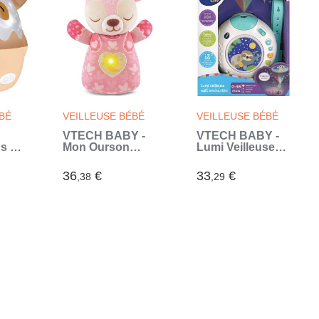
(Violet)
BÉ
VEILLEUSE BÉBÉ
VEILLEUSE BÉBÉ
VTECH BABY -
VTECH BABY -
 fil
Mon Ourson
Lumi Veilleuse
hien
Lumi Dodo Rose
Nuit Enchantée
360°
(Rose)
(Blanc)
36
€
33
€
,38
,29
e -
-C