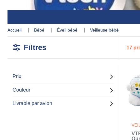
accueil
bébé
éveil bébé
veilleuse bébé
Filtres
17 pr
Prix
Couleur
Livrable par avion
VEI
VT
Ou