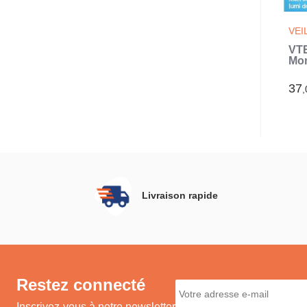
VEI
VT
Mo
Lu
(Bl
37
,
Livraison rapide
Restez connecté
Inscrivez-vous à notre newsletter