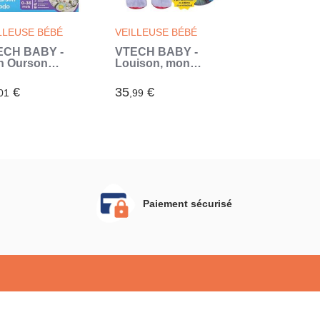
LLEUSE BÉBÉ
VEILLEUSE BÉBÉ
ECH BABY -
VTECH BABY -
n Ourson
Louison, mon
mi Dodo
Lumi Poupon
eu)
(Blanc)
€
35
€
01
,99
Paiement sécurisé