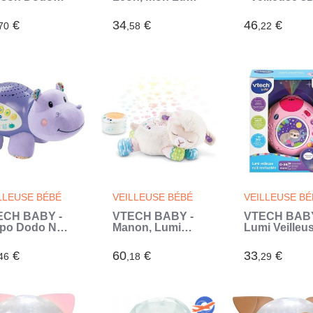
t Etoilée (Vert)
Ourson (Beige)
Edwige -
Diffusion lum
€
34
€
46
€
70
,58
,22
en couleurs -
LEXIBOOK
(Blanc)
LLEUSE BÉBÉ
VEILLEUSE BÉBÉ
VEILLEUSE BÉ
ECH BABY -
VTECH BABY -
VTECH BABY
po Dodo Nuit
Manon, Lumi
Lumi Veilleu
ilée (Violet)
Mouton Nuit
Nuit Enchan
Etoilée 3 en 1
Rose (Rose)
€
60
€
33
€
46
,18
,29
(Blanc)