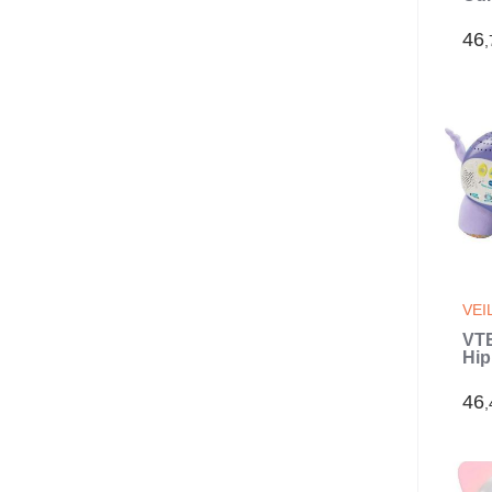
Nui
46
,
VEI
VT
Hip
Eto
46
,