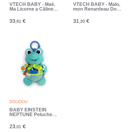
VTECH BABY - Maé,
VTECH BABY - Malo,
Ma Licorne a Câliner
mon Renardeau Dodo
(Rose)
(Multicouleur)
33
€
31
€
,81
,20
DOUDOU
BABY EINSTEIN
NEPTUNE Peluche
doudou bébé tortue,
multisensoriel,
23
€
,01
cadeau bébé 0M+