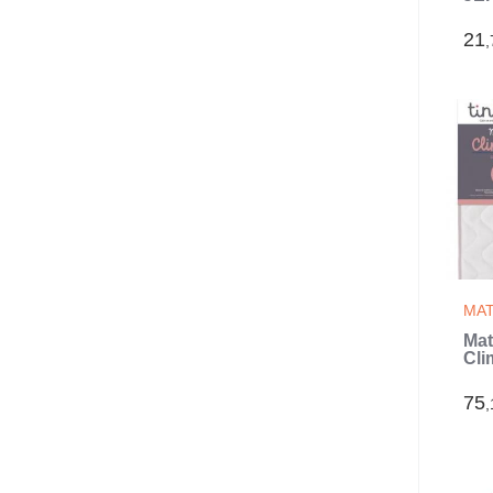
IMP
cm
21
,
MAT
Mat
Cli
60x
(Bl
75
,