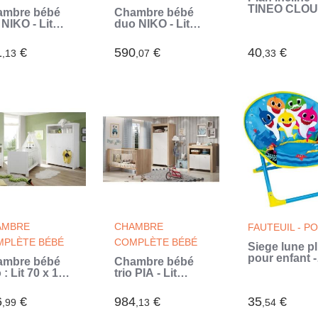
TINEO CLOU
ambre bébé
Chambre bébé
Pour lit 60x1
 NIKO - Lit
duo NIKO - Lit
cm - Inclinai
140 cm +
70x140 cm +
10° (Blanc)
mmode a
Commode a
1
€
590
€
40
€
,13
,07
,33
ger 2 portes +
langer 2 portes -
oire 2 portes
Décor chene
écor chene
naturel -
urel -
TRENDTEAM
ENDTEAM
(Beige)
ige)
AMBRE
CHAMBRE
FAUTEUIL - P
PLÈTE BÉBÉ
COMPLÈTE BÉBÉ
Siege lune pl
pour enfant -
ambre bébé
Chambre bébé
FUN HOUSE 
 : Lit 70 x 140
trio PIA - Lit
BABY SHARK
 + Commode
70x140 cm +
Bleu - H.47x
anger +
Commode a
6
€
984
€
35
€
,99
,13
L.54x P.45 c
,54
oire OLIVIA -
langer 2 portes +
(Bleu)