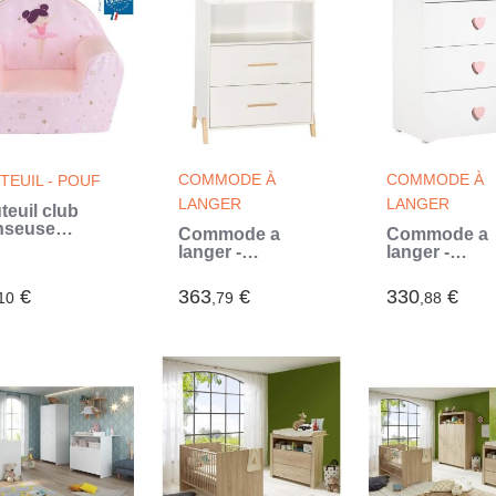
COMMODE À
COMMODE À
TEUIL - POUF
LANGER
LANGER
teuil club
nseuse
Commode a
Commode a
lerine pour
langer -
langer -
ant - FUN
Babyprice - Joy
Babyprice -
SE - l.52 x
Naturel - 2 tiroirs
Basic - 3 tiroi
€
363
€
330
€
3 x H.42 cm -
10
,79
,88
- 1 niche - Blanc -
En bois -
se
Sur pieds en
Boutons coe
bois naturel
rose (Blanc)
(Blanc)