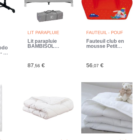
U
LIT PARAPLUIE
FAUTEUIL - POUF
Lit parapluie
Fauteuil club en
BAMBISOL
mousse Petit
odo
120x60 cm - De
Ours Brun pour
 Lit
la naissance a 36
enfant - Fun
n 1 -
mois - Matelas et
House (Rouge)
87
€
56
€
sac de transport
,56
,07
inclus (Bleu)