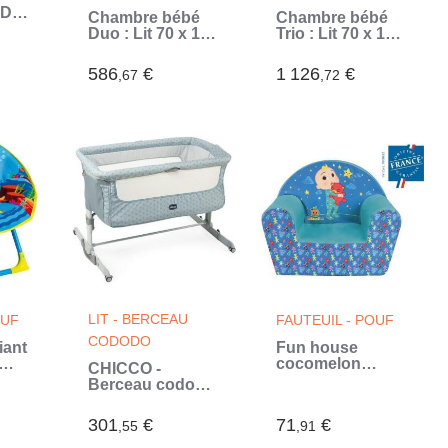
DY -
Chambre bébé
Chambre bébé
20
Duo : Lit 70 x 140
Trio : Lit 70 x 140
son
cm + Commode
cm + Commode
a langer NIKO -
a langer +
586
€
1 126
€
,67
,72
Blanc - TREND
Armoire AHOI -
TEAM (Blanc)
Chene - TREND
TEAM (Beige)
LIT - BERCEAU
OUF
FAUTEUIL - POUF
CODODO
iant
Fun house
cocomelon
CHICCO -
-
fauteuil club
Berceau cododo
 -
pour enfant
Next2Me Dream
origine france
Sage
301
€
71
€
m
,55
garantie h.42 x
,91
l.52 x p.33 cm