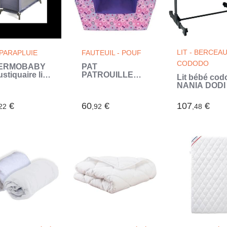
LIT - BERCEA
 PARAPLUIE
FAUTEUIL - POUF
CODODO
ERMOBABY
PAT
stiquaire lit
PATROUILLE
Lit bébé cod
c nacelle
Fille fauteuil club
NANIA DODI -
en mousse pour
d'appoint 2 e
enfant (Bleu)
Ultra confort
€
60
€
107
€
22
,92
,48
matelas 4cm
d'épaisseur
(Blanc)