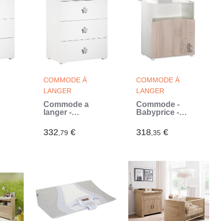
COMMODE À
COMMODE À
LANGER
LANGER
Commode a
Commode -
langer -
Babyprice -
Babyprice -
Lapinou - 2
rs -
Basic - 3 tiroirs -
portes - Une
332
€
318
€
,79
,35
Blanche -
niche -
ur
Boutons étoiles
Sérigraphie lapin
grises (Blanc)
(Blanc)