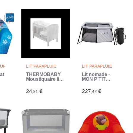
(Bleu)
OUF
LIT PARAPLUIE
LIT PARAPLUIE
at
THERMOBABY
Lit nomade -
Moustiquaire lit
MON P'TIT
 en
60x120 et 70x140
DODO - 1600251
r
(Blanc)
- Naos - 60x120
24
€
227
€
,91
,42
cm - Lit de
voyage (Gris)