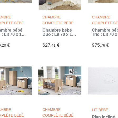
AMBRE
CHAMBRE
CHAMBRE
PLÈTE BÉBÉ
COMPLÈTE BÉBÉ
COMPLÈTE BÉ
ambre bébé
Chambre bébé
Chambre bé
 : Lit 70 x 140
Duo : Lit 70 x 140
Trio : Lit 70 
 + Commode
cm + Commode
cm + Commo
anger +
a langer OLIVIA -
a langer +
3
€
627
€
975
€
,20
,41
,76
oire NIKO -
Chene - TREND
Armoire OLIV
nc - TREND
TEAM (Beige)
Chene - TR
M (Blanc)
TEAM (Brun)
AMBRE
CHAMBRE
LIT BÉBÉ
PLÈTE BÉBÉ
COMPLÈTE BÉBÉ
Plan incliné