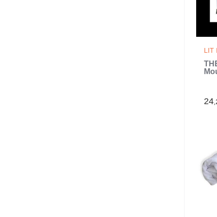
LIT
TH
Mou
par
24
,