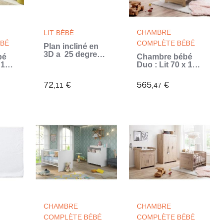
CHAMBRE
LIT BÉBÉ
BÉ
COMPLÈTE BÉBÉ
Plan incliné en
3D a 25 degres -
bé
Chambre bébé
Blanc - 70 x 140
x 140
Duo : Lit 70 x 140
cm
de
cm + Commode
a langer AHOI -
72
€
565
€
,11
,47
IA -
Chene - TREND
END
TEAM (Beige)
CHAMBRE
CHAMBRE
COMPLÈTE BÉBÉ
COMPLÈTE BÉBÉ