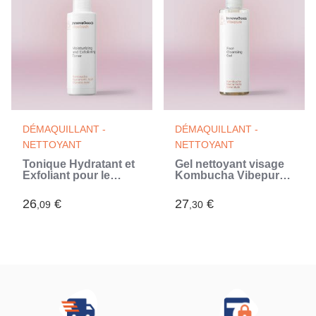
DÉMAQUILLANT -
DÉMAQUILLANT -
NETTOYANT
NETTOYANT
Tonique Hydratant et
Gel nettoyant visage
Exfoliant pour le
Kombucha Vibepure
Visage Kombucha
InnovaGoods 200 ml
Vibefresh
26
€
27
€
,09
,30
InnovaGoods 150 ml