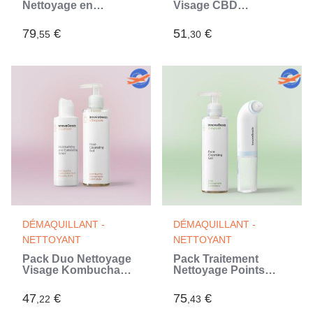
Nettoyage en
Visage CBD
Profondeur Visage
InnovaGoods
Kombucha
79
€
51
€
,55
,30
InnovaGoods
DÉMAQUILLANT -
DÉMAQUILLANT -
NETTOYANT
NETTOYANT
Pack Duo Nettoyage
Pack Traitement
Visage Kombucha
Nettoyage Points
InnovaGoods
Noirs CBD
InnovaGoods
47
€
75
€
,22
,43