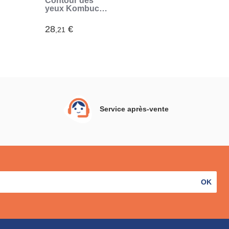
Contour des
yeux Kombucha
Vibeglow
 15
InnovaGoods 15
28
€
,21
ml
Service après-vente
OK