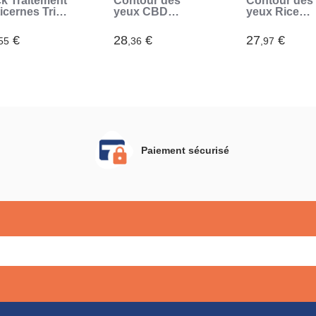
k Traitement
Contour des
Contour des
icernes Triple
yeux CBD
yeux Rice
ion
Zenglow
Joyglow
mbucha
InnovaGoods 15
InnovaGoods
€
28
€
27
€
55
,36
,97
novaGoods
ml
ml
Paiement sécurisé