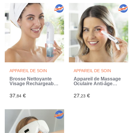
APPAREIL DE SOIN
APPAREIL DE SOIN
Brosse Nettoyante
Appareil de Massage
Visage Rechargeable
Oculaire Anti-âge
Hyser InnovaGoods
avec Photothérapie,
Thermothérapie et
37
€
27
€
,84
,23
Vibrothérapie Therey
InnovaGoods