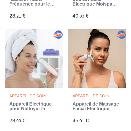
Fréquence pour le
Électrique Moispa
Rajeunissement du
InnovaGoods
Visage T-Vibe
28
€
40
€
,21
,83
InnovaGoods
APPAREIL DE SOIN
APPAREIL DE SOIN
Appareil Électrique
Appareil de Massage
pour Nettoyer le
Facial Électrique
Visage des Points
Raffermissant pour
Noirs Pore·Off
Visage et Cou avec
28
€
45
€
,00
,01
InnovaGoods
LED, EMS et Chaleur
Selora InnovaGoods