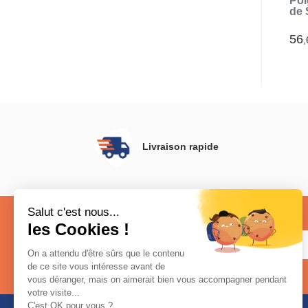
Poi
de 
Be
In
56
,
Livraison rapide
Restez connecté
Inscrivez-vous à notre newsletter