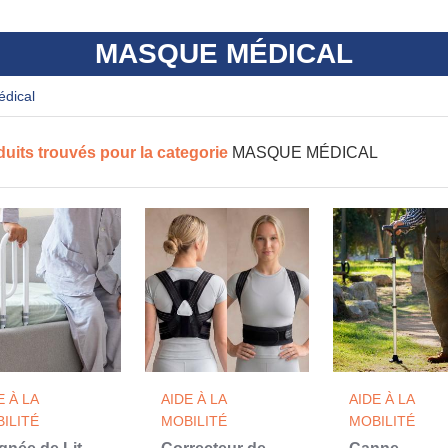
MASQUE MÉDICAL
édical
duits trouvés pour la categorie
MASQUE MÉDICAL
E À LA
AIDE À LA
AIDE À LA
ILITÉ
MOBILITÉ
MOBILITÉ