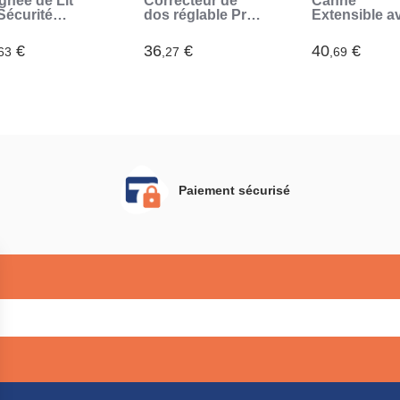
gnée de Lit
Correcteur de
Canne
Sécurité
dos réglable Pro
Extensible a
ddaid
Ticalbak
LED, Alarme 
novaGoods
InnovaGoods
Poignée
€
36
€
40
€
63
,27
,69
Mécanique
Hannde
InnovaGood
Paiement sécurisé