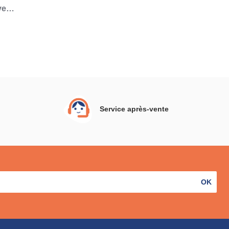
vec
et
s
Service après-vente
OK