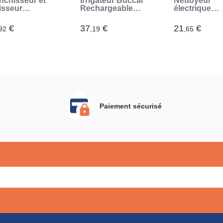
nchisseur et
Irrigateur Buccal
Nettoyeur
isseur
Rechargeable
électrique
taire
Portable Denter
réutilisable 
rlsher
InnovaGoods
les oreilles
€
37
€
21
€
92
,19
,65
novaGoods
InnovaGood
Paiement sécurisé