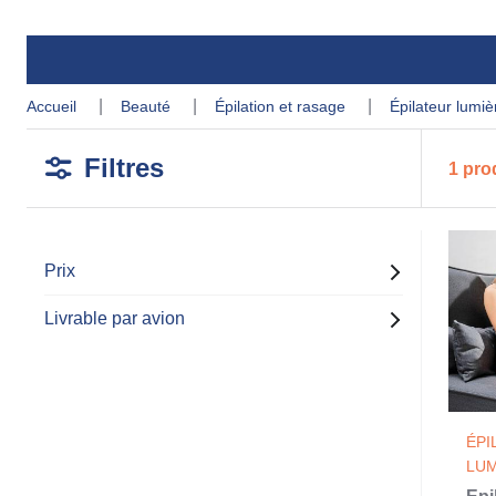
accueil
beauté
épilation et rasage
épilateur lumi
Filtres
1 pro
Prix
Livrable par avion
ÉPI
LUM