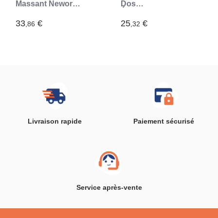
Massant Newor
Dos
InnovaGoods
Électromagnétique
Calmagner
33
€
25
€
,86
,32
InnovaGoods
Livraison rapide
Paiement sécurisé
Service après-vente