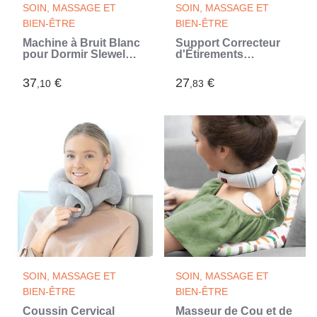
SOIN, MASSAGE ET
SOIN, MASSAGE ET
BIEN-ÊTRE
BIEN-ÊTRE
Machine à Bruit Blanc
Support Correcteur
pour Dormir Slewel
d'Étirements
InnovaGoods
Lombaire avec Points
de Pression et
37
€
27
€
,10
,83
Magnétiques Lumport
InnovaGoods
SOIN, MASSAGE ET
SOIN, MASSAGE ET
BIEN-ÊTRE
BIEN-ÊTRE
Coussin Cervical
Masseur de Cou et de