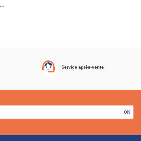
e de
sant
s
Service après-vente
OK