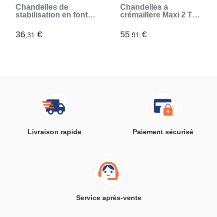
Chandelles de
Chandelles a
stabilisation en fonte
crémaillere Maxi 2 T
d'aluminium
hauteur 280 a 415mm
- MICHELIN - Blocage
36
€
55
€
,31
,91
facile et rapide avec
levier + goupille de
sécurité (Bleu)
Livraison rapide
Paiement sécurisé
Service après-vente