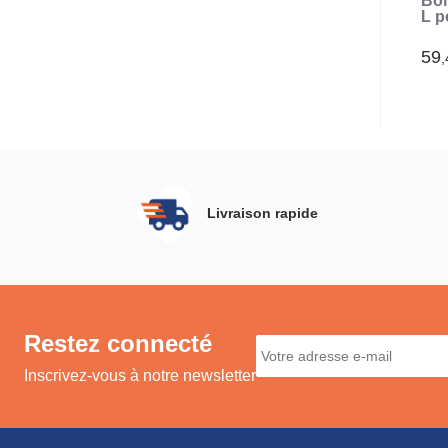
Boî
L p
cas
59
,
Livraison rapide
Restez connecté
Inscrivez-vous à notre newsletter