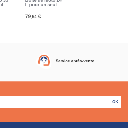
o 35
Boîte de moto 24
ul
L pour un seul
)
casque (Noir)
79
€
,54
Service après-vente
OK