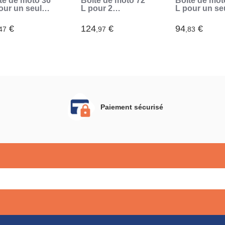
te de moto 36
Boîte de moto 72
Boîte de mot
our un seul
L pour 2
L pour un se
que (Noir)
casques (Noir)
casque (Noir
€
124
€
94
€
47
,97
,83
Paiement sécurisé