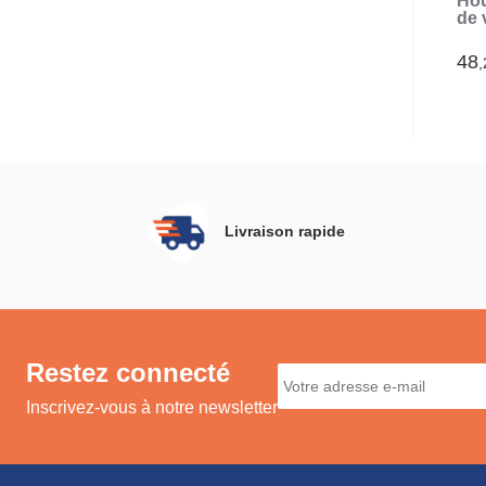
Hou
de 
chi
137
48
,
Livraison rapide
Restez connecté
Inscrivez-vous à notre newsletter