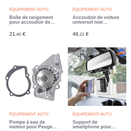
ÉQUIPEMENT AUTO
ÉQUIPEMENT AUTO
Boîte de rangement
Accoudoir de voiture
pour accoudoir de
universel noir
voiture universelle
23x8x(30-38) cm ABS
ABS (Noir)
(Noir)
21
€
46
€
,40
,22
ÉQUIPEMENT AUTO
ÉQUIPEMENT AUTO
Pompe à eau de
Support de
moteur pour Peugeot,
smartphone pour