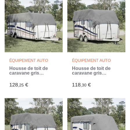
ÉQUIPEMENT AUTO
ÉQUIPEMENT AUTO
Housse de toit de
Housse de toit de
caravane gris
caravane gris
700x300 cm tissu non
600x300 cm tissu non
tissé (Gris)
tissé (Gris)
128
€
118
€
,25
,30