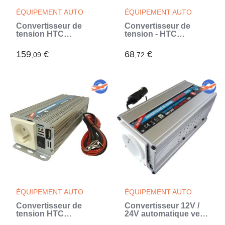
ÉQUIPEMENT AUTO
ÉQUIPEMENT AUTO
Convertisseur de
Convertisseur de
tension HTC
tension - HTC
TECHNIC - 12V/220 V
TECHNIC - 12V/220 V
- 1000 W - 2 prises
- 300 W - Prise USB-A
159
€
68
€
,09
,72
secteur (Gris)
2A - Avec cordon
allume cigare (Gris)
ÉQUIPEMENT AUTO
ÉQUIPEMENT AUTO
Convertisseur de
Convertisseur 12V /
tension HTC
24V automatique vers
TECHNIC - 24V/220 V
220V- HTC TECHNIC -