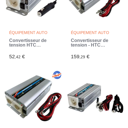
ÉQUIPEMENT AUTO
ÉQUIPEMENT AUTO
Convertisseur de
Convertisseur de
tension HTC
tension - HTC
TECHNIC - 12V/220 V
TECHNIC - 24V/220 V
- 150 W - Prise USB-A
- 1000 W - Avec 2
52
€
159
€
,42
,29
2A - Avec cordon
prises secteur (Gris)
allume cigare (Gris)