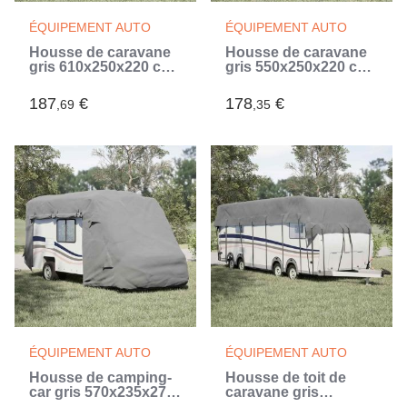
ÉQUIPEMENT AUTO
ÉQUIPEMENT AUTO
Housse de caravane
Housse de caravane
gris 610x250x220 cm
gris 550x250x220 cm
tissu non tissé (Gris)
tissu non tissé (Gris)
187
€
178
€
,69
,35
ÉQUIPEMENT AUTO
ÉQUIPEMENT AUTO
Housse de camping-
Housse de toit de
car gris 570x235x275
caravane gris
cm tissu non tissé
1000x300 cm tissu