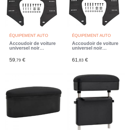
ÉQUIPEMENT AUTO
ÉQUIPEMENT AUTO
Accoudoir de voiture
Accoudoir de voiture
universel noir
universel noir
14x30x(32-48,5) cm
13x33x(33-53) cm
ABS (Noir)
ABS (Noir)
59
€
61
€
,79
,83