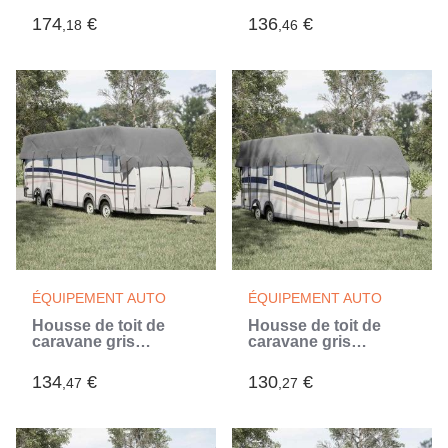
(Gris)
non tissé (Gris)
174
€
136
€
,18
,46
ÉQUIPEMENT AUTO
ÉQUIPEMENT AUTO
Housse de toit de
Housse de toit de
caravane gris
caravane gris
900x300 cm tissu non
800x300 cm tissu non
tissé (Gris)
tissé (Gris)
134
€
130
€
,47
,27