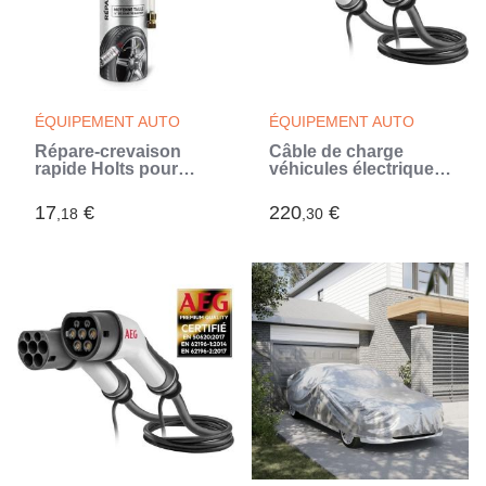
ÉQUIPEMENT AUTO
ÉQUIPEMENT AUTO
Répare-crevaison
Câble de charge
rapide Holts pour
véhicules électriques
(pneu 155 /195 mm)
& hybrides - AEG -
petite citadine /
Type 2 - Câble
17
€
220
€
,18
,30
moyenne berline
triphasé 16A 480V AC
72051030001.
- Jusqu a 11Kw -
Longueur : 5m