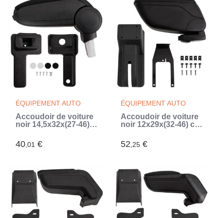
ÉQUIPEMENT AUTO
ÉQUIPEMENT AUTO
Accoudoir de voiture
Accoudoir de voiture
noir 14,5x32x(27-46)
noir 12x29x(32-46) cm
cm ABS (Noir)
ABS (Noir)
40
€
52
€
,01
,25