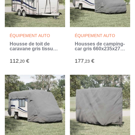
ÉQUIPEMENT AUTO
ÉQUIPEMENT AUTO
Housse de toit de
Housses de camping-
caravane gris tissu
car gris 660x235x275
non tissé (Gris)
cm tissu non tissé
(Gris)
112
€
177
€
,20
,23