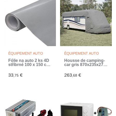
ÉQUIPEMENT AUTO
ÉQUIPEMENT AUTO
Fólie na auto 2 ks 4D
Housse de camping-
stříbrné 100 x 150 cm
car gris 870x235x275
(Argent)
cm tissu non tissé
(Gris)
33
€
263
€
,75
,68