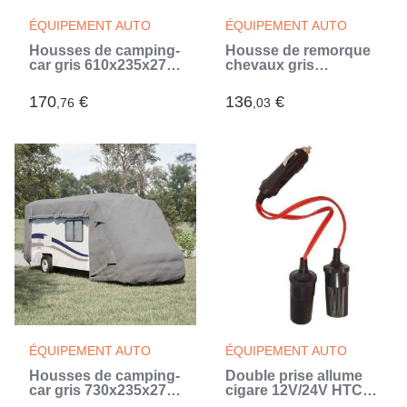
ÉQUIPEMENT AUTO
ÉQUIPEMENT AUTO
Housses de camping-
Housse de remorque
car gris 610x235x275
chevaux gris
cm tissu non tissé
396x178x250 cm tissu
(Gris)
non tissé (Gris)
170
€
136
€
,76
,03
ÉQUIPEMENT AUTO
ÉQUIPEMENT AUTO
Housses de camping-
Double prise allume
car gris 730x235x275
cigare 12V/24V HTC
cm tissu non tissé
EQUIPEMENTS - 10A