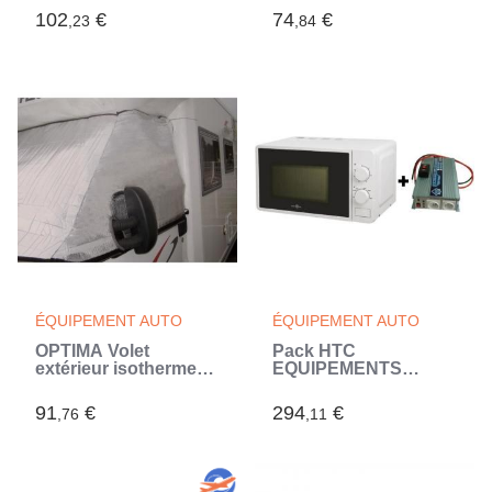
- 600 W - Prise USB
200W - Prise USB-A -
102
€
74
€
,23
,84
2A - Avec câbles
0.5A (Gris)
batterie
ÉQUIPEMENT AUTO
ÉQUIPEMENT AUTO
OPTIMA Volet
Pack HTC
extérieur isotherme
EQUIPEMENTS
Midland
Convertisseur de
Tension 12V/220V
91
€
294
€
,76
,11
1200W avec
télécommande et
micro-onde High One
220V 20L 700W
(Blanc)