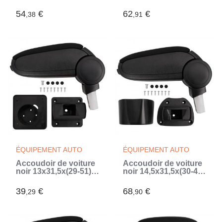
ABS (Noir)
cm ABS (Noir)
54
€
62
€
,38
,91
ÉQUIPEMENT AUTO
ÉQUIPEMENT AUTO
Accoudoir de voiture
Accoudoir de voiture
noir 13x31,5x(29-51)
noir 14,5x31,5x(30-48)
cm ABS (Noir)
cm ABS (Noir)
39
€
68
€
,29
,90