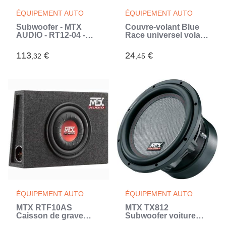
ÉQUIPEMENT AUTO
ÉQUIPEMENT AUTO
Subwoofer - MTX
Couvre-volant Blue
AUDIO - RT12-04 -
Race universel volant
30cm - 250W RMS -
de 35 a 38cm- WRC -
4O - Cône
Installation facile -
113
€
24
€
,32
,45
polypropylene (Noir)
Protege de la chaleur
l'été et du froid l'hiver.
(Bleu)
ÉQUIPEMENT AUTO
ÉQUIPEMENT AUTO
MTX RTF10AS
MTX TX812
Caisson de grave
Subwoofer voiture
voiture extra plat clos
HighEnd 30cm 1800W