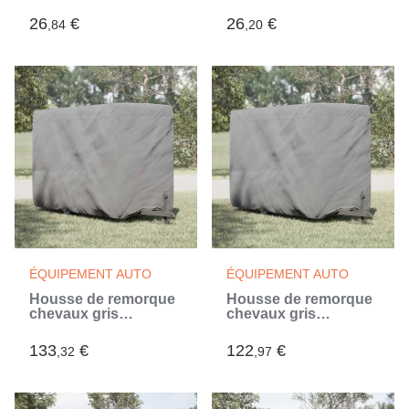
Citroën, Fiat, etc.
rétroviseur Stropp
(Argent)
InnovaGoods
26
€
26
€
,84
,20
ÉQUIPEMENT AUTO
ÉQUIPEMENT AUTO
Housse de remorque
Housse de remorque
chevaux gris
chevaux gris
376x168x240 cm tissu
334x148x230 cm tissu
non tissé (Gris)
non tissé (Gris)
133
€
122
€
,32
,97