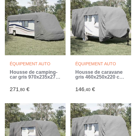
ÉQUIPEMENT AUTO
ÉQUIPEMENT AUTO
Housse de camping-
Housse de caravane
car gris 970x235x275
gris 460x250x220 cm
cm tissu non tissé
tissu non tissé (Gris)
(Gris)
271
€
146
€
,80
,40