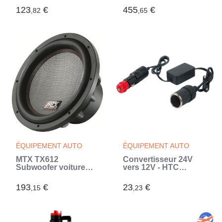
25cm 300W RMS 4O
RMS 2 châssis alu
123
€
455
€
,82
,65
membrane
bobine 3 pour
polypropylene
caisson clos ou reflex
membrane fibre (Noir)
ÉQUIPEMENT AUTO
ÉQUIPEMENT AUTO
MTX TX612
Convertisseur 24V
Subwoofer voiture
vers 12V - HTC
30cm 800W RMS 2O
TECHNIC - Puissance
châssis alu bobine
maximale 5A 60W -
193
€
23
€
,15
,23
2,5 membrane fibre
Câble 1m (Noir)
(Noir)