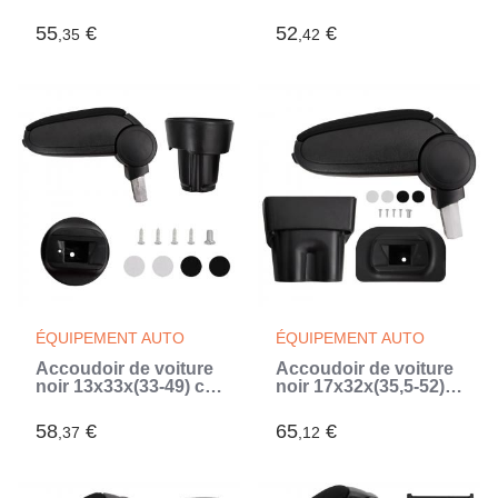
ABS (Noir)
ABS (Noir)
55
€
52
€
,35
,42
ÉQUIPEMENT AUTO
ÉQUIPEMENT AUTO
Accoudoir de voiture
Accoudoir de voiture
noir 13x33x(33-49) cm
noir 17x32x(35,5-52)
ABS (Noir)
cm ABS (Noir)
58
€
65
€
,37
,12