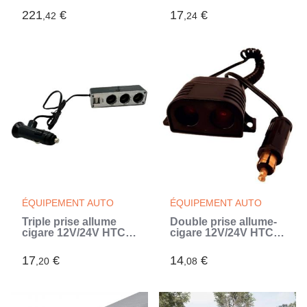
(Gris)
- Cordon rouge 20cm
221
€
17
€
,42
,24
- Fusible et LED de
fonctionnement
rouge (Noir)
ÉQUIPEMENT AUTO
ÉQUIPEMENT AUTO
Triple prise allume
Double prise allume-
cigare 12V/24V HTC
cigare 12V/24V HTC
EQUIPEMENTS - 2
EQUIPEMENT -
USB-A 3.1A - 5A
Connecteur DIN -
17
€
14
€
,20
,08
(Gris)
10A- Avec fusible et
câble 1m (Noir)