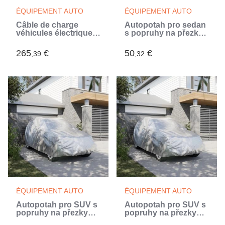
ÉQUIPEMENT AUTO
ÉQUIPEMENT AUTO
Câble de charge
Autopotah pro sedan
véhicules électriques
s popruhy na přezky
& hybrides - AEG -
celý stříbrný XXL
Type 2 - Câble
PEVA (Argent)
265
€
50
€
,39
,32
triphasé 32A 480V AC
- Jusqu a 22Kw -
Longueur : 5m
ÉQUIPEMENT AUTO
ÉQUIPEMENT AUTO
Autopotah pro SUV s
Autopotah pro SUV s
popruhy na přezky
popruhy na přezky
celý stříbrný M PEVA
celý stříbrný L PEVA