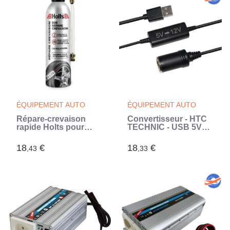
ÉQUIPEMENT AUTO
ÉQUIPEMENT AUTO
Répare-crevaison
Convertisseur - HTC
rapide Holts pour
TECHNIC - USB 5V
(pneu + 195 mm )
vers 12V - 12 W -
monospace/ 4 x 4 /
LCâble 120 cm (Noir)
18
€
18
€
,43
,33
Grosse berline
72051400001.