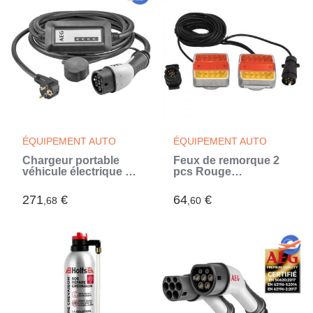
ÉQUIPEMENT AUTO
ÉQUIPEMENT AUTO
Chargeur portable
Feux de remorque 2
véhicule électrique &
pcs Rouge
hybride - AEG - Type
10,5x7,5x10 cm
2 - Monophasé, 16A,
Ampoule LED 12 V
271
€
64
€
,68
,60
230V AC - Prise
secteur 230V
européen - L : 5m.