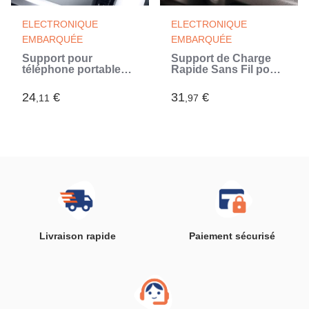
ELECTRONIQUE
ELECTRONIQUE
EMBARQUÉE
EMBARQUÉE
Support pour
Support de Charge
téléphone portable
Rapide Sans Fil pour
avec chargeur de
Voiture Chakar
voiture sans fil
InnovaGoods
24
€
31
€
,11
,97
Wolder InnovaGoods
Livraison rapide
Paiement sécurisé