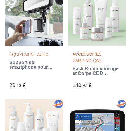
ACCESSOIRES
ÉQUIPEMENT AUTO
CAMPING-CAR
Support de
smartphone pour
Pack Routine Visage
rétroviseur Stropp
et Corps CBD
InnovaGoods
InnovaGoods
26
€
140
€
,20
,97