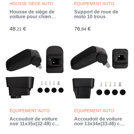
HOUSSE SIÈGE AUTO
ÉQUIPEMENT AUTO
Housse de siège de
Support de roue de
voiture pour chien
moto 10 trous
noir 137x46x50 cm
48
€
76
€
,21
,84
ÉQUIPEMENT AUTO
ÉQUIPEMENT AUTO
Accoudoir de voiture
Accoudoir de voiture
noir 11x35x(32-49) cm
noir 13x34x(33-46) cm
ABS (Noir)
ABS (Noir)