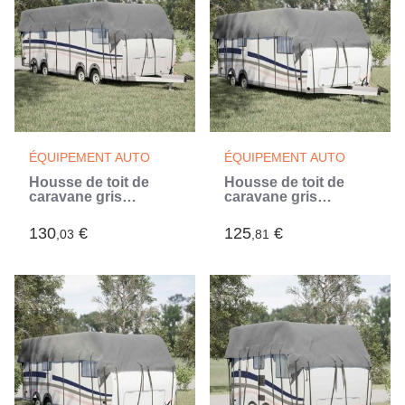
ÉQUIPEMENT AUTO
ÉQUIPEMENT AUTO
Housse de toit de
Housse de toit de
caravane gris
caravane gris
900x300 cm tissu non
800x300 cm tissu non
tissé (Gris)
tissé (Gris)
130
€
125
€
,03
,81