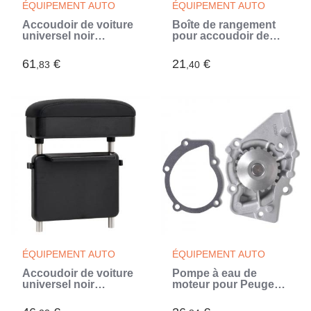
ÉQUIPEMENT AUTO
ÉQUIPEMENT AUTO
Accoudoir de voiture
Boîte de rangement
universel noir
pour accoudoir de
13x33x(33-53) cm
voiture universelle
ABS (Noir)
ABS (Noir)
61
€
21
€
,83
,40
ÉQUIPEMENT AUTO
ÉQUIPEMENT AUTO
Accoudoir de voiture
Pompe à eau de
universel noir
moteur pour Peugeot,
23x8x(30-38) cm ABS
Citroën, Fiat, etc.
(Noir)
(Argent)