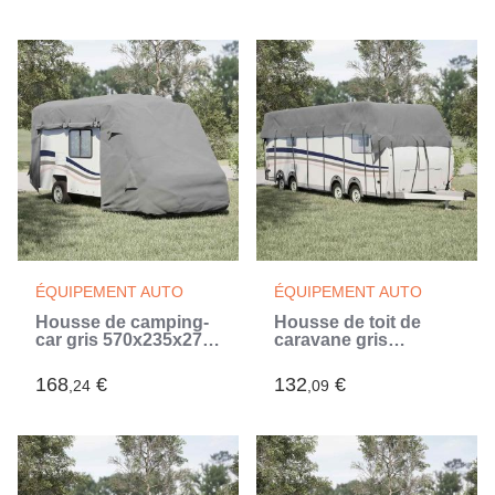
ÉQUIPEMENT AUTO
ÉQUIPEMENT AUTO
Housse de camping-
Housse de toit de
car gris 570x235x275
caravane gris
cm tissu non tissé
1000x300 cm tissu
(Gris)
non tissé (Gris)
168
€
132
€
,24
,09