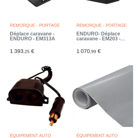
REMORQUE - PORTAGE
REMORQUE - PORTAGE
Déplace caravane -
ENDURO- Déplace
ENDURO - EM313A
caravane - EM203 -
1600 kg max - 2
moteurs - 12V (Noir)
1 393
€
1 070
€
,25
,99
ÉQUIPEMENT AUTO
ÉQUIPEMENT AUTO