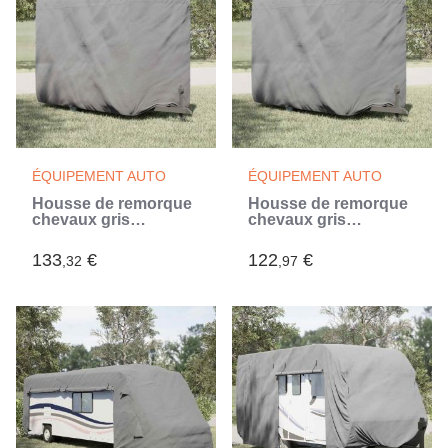
ÉQUIPEMENT AUTO
ÉQUIPEMENT AUTO
Housse de remorque
Housse de remorque
chevaux gris
chevaux gris
376x168x240 cm tissu
334x148x230 cm tissu
non tissé (Gris)
non tissé (Gris)
133
€
122
€
,32
,97