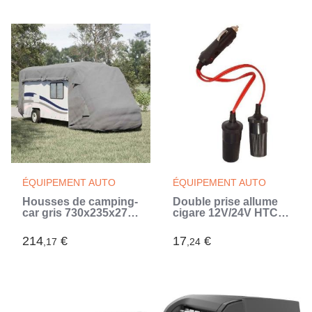
ÉQUIPEMENT AUTO
ÉQUIPEMENT AUTO
Housses de camping-
Double prise allume
car gris 730x235x275
cigare 12V/24V HTC
cm tissu non tissé
EQUIPEMENTS - 10A
(Gris)
- Cordon rouge 20cm
214
€
17
€
,17
,24
- Fusible et LED de
fonctionnement
rouge (Noir)