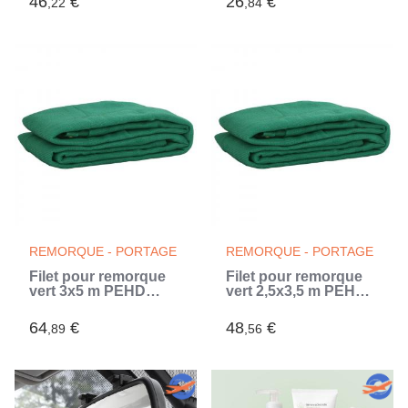
46
€
26
€
,22
,84
REMORQUE - PORTAGE
REMORQUE - PORTAGE
Filet pour remorque
Filet pour remorque
vert 3x5 m PEHD
vert 2,5x3,5 m PEHD
(Vert)
(Vert)
64
€
48
€
,89
,56