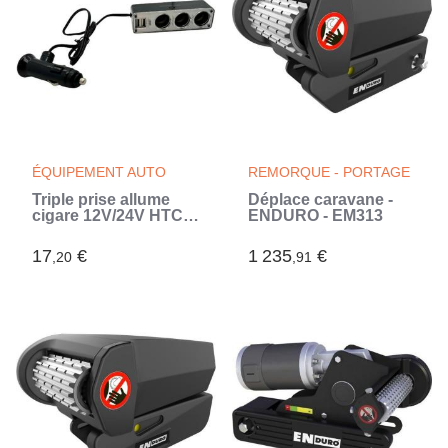
ÉQUIPEMENT AUTO
REMORQUE - PORTAGE
Triple prise allume
Déplace caravane -
cigare 12V/24V HTC
ENDURO - EM313
EQUIPEMENTS - 2
USB-A 3.1A - 5A
17
€
1 235
€
,20
,91
(Gris)