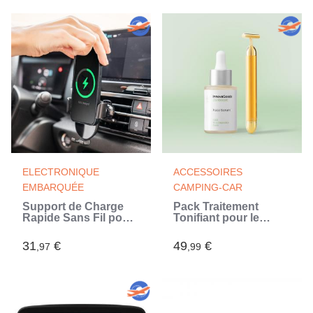
ELECTRONIQUE
ACCESSOIRES
EMBARQUÉE
CAMPING-CAR
Support de Charge
Pack Traitement
Rapide Sans Fil pour
Tonifiant pour le
Voiture Chakar
Visage CBD
InnovaGoods
InnovaGoods
31
€
49
€
,97
,99