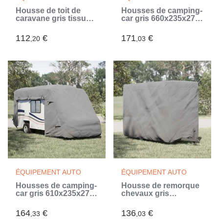
Housse de toit de
Housses de camping-
caravane gris tissu
car gris 660x235x275
non tissé (Gris)
cm tissu non tissé
(Gris)
112
€
171
€
,20
,03
ÉQUIPEMENT AUTO
ÉQUIPEMENT AUTO
Housses de camping-
Housse de remorque
car gris 610x235x275
chevaux gris
cm tissu non tissé
396x178x250 cm tissu
(Gris)
non tissé (Gris)
164
€
136
€
,33
,03