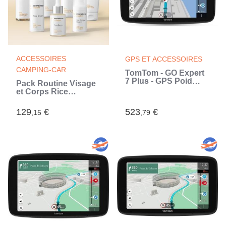
ACCESSOIRES
GPS ET ACCESSOIRES
CAMPING-CAR
TomTom - GO Expert
7 Plus - GPS Poid
Pack Routine Visage
Lourd, Bus, voiture -
et Corps Rice
Planification de
InnovaGoods
Parcours - TomTom
129
€
523
€
,15
Traffic - Carte Monde
,79
(Noir)