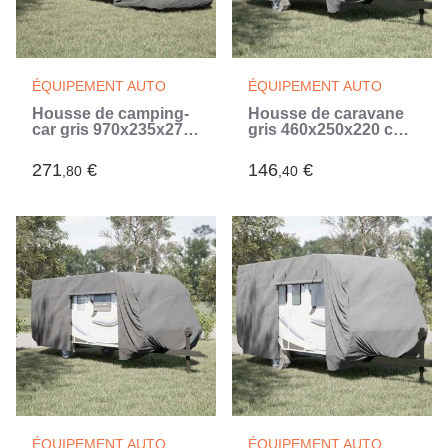
ÉQUIPEMENT AUTO
ÉQUIPEMENT AUTO
Housse de camping-
Housse de caravane
car gris 970x235x275
gris 460x250x220 cm
cm tissu non tissé
tissu non tissé (Gris)
(Gris)
271
€
146
€
,80
,40
ÉQUIPEMENT AUTO
ÉQUIPEMENT AUTO