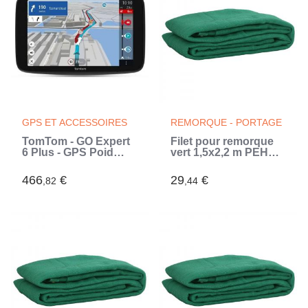
GPS ET ACCESSOIRES
REMORQUE - PORTAGE
TomTom - GO Expert
Filet pour remorque
6 Plus - GPS Poid
vert 1,5x2,2 m PEHD
Lourd, Bus, voiture -
(Vert)
Planification de
466
€
29
€
,82
,44
Parcours - TomTom
Traffic - Carte Monde
(Noir)