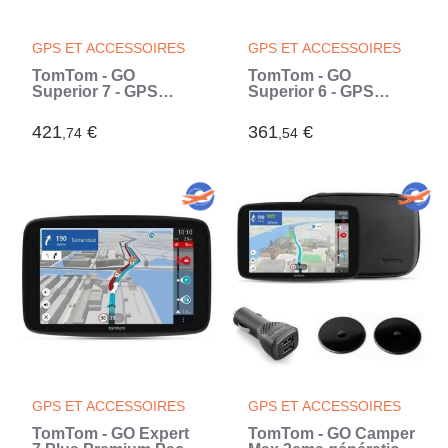
GPS ET ACCESSOIRES
GPS ET ACCESSOIRES
TomTom - GO
TomTom - GO
Superior 7 - GPS
Superior 6 - GPS
Voiture - 7 pouces -
Voiture - 6 pouces -
TomTom Traffic - 2
TomTom Traffic - 2
421
€
361
€
,74
,54
ans de services
ans de services
Premium inlcus -
Premium inlcus -
Carte Monde (Noir)
Carte Monde (Noir)
GPS ET ACCESSOIRES
GPS ET ACCESSOIRES
TomTom - GO Expert
TomTom - GO Camper