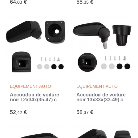
64
€
55
€
,03
,35
ÉQUIPEMENT AUTO
ÉQUIPEMENT AUTO
Accoudoir de voiture
Accoudoir de voiture
noir 12x34x(35-47) cm
noir 13x33x(33-49) cm
ABS (Noir)
ABS (Noir)
52
€
58
€
,42
,37