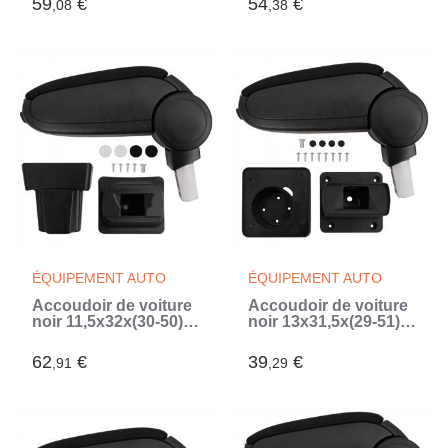
59
€
54
€
,08
,38
ÉQUIPEMENT AUTO
ÉQUIPEMENT AUTO
Accoudoir de voiture
Accoudoir de voiture
noir 11,5x32x(30-50)
noir 13x31,5x(29-51)
cm ABS (Noir)
cm ABS (Noir)
62
€
39
€
,91
,29