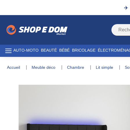
✈️
AUTO-MOTO
BEAUTÉ
BÉBÉ
BRICOLAGE
ÉLECTROMÉNA
accueil
meuble déco
chambre
lit simple
s