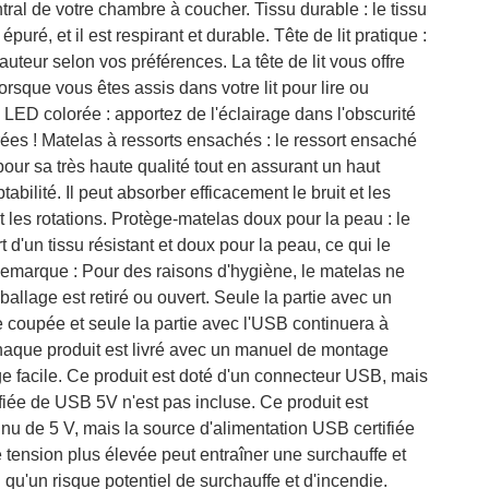
ntral de votre chambre à coucher. Tissu durable : le tissu
puré, et il est respirant et durable. Tête de lit pratique :
 hauteur selon vos préférences. La tête de lit vous offre
orsque vous êtes assis dans votre lit pour lire ou
 LED colorée : apportez de l'éclairage dans l'obscurité
es ! Matelas à ressorts ensachés : le ressort ensaché
pour sa très haute qualité tout en assurant un haut
tabilité. Il peut absorber efficacement le bruit et les
 les rotations. Protège-matelas doux pour la peau : le
 d'un tissu résistant et doux pour la peau, ce qui le
Remarque : Pour des raisons d'hygiène, le matelas ne
ballage est retiré ou ouvert. Seule la partie avec un
 coupée et seule la partie avec l'USB continuera à
aque produit est livré avec un manuel de montage
e facile. Ce produit est doté d'un connecteur USB, mais
ifiée de USB 5V n'est pas incluse. Ce produit est
inu de 5 V, mais la source d'alimentation USB certifiée
 tension plus élevée peut entraîner une surchauffe et
qu'un risque potentiel de surchauffe et d'incendie.