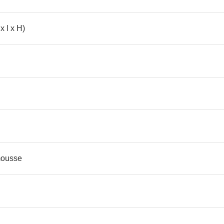
x l x H)
mousse