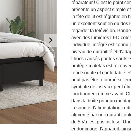
réparateur ! C'est le point ce
présente un aspect simple et é
la tête de lit est réglable en
un excellent soutien du dos l
regarder la télévision. Bande
avec des lumières LED coloré
individuel intégré est connu 
niveau de durabilité et d'adap
chocs causés par les sauts et
protège-matelas est recouvert
rend souple et confortable. 
peut pas être retourné si l'em
symbole de ciseaux peut être
fonctionner comme avant. Ch
dans la boîte pour un montag
la source d'alimentation cert
alimenté par un courant cont
de 5 V n'est pas incluse. Une
endommager l'appareil, ainsi 