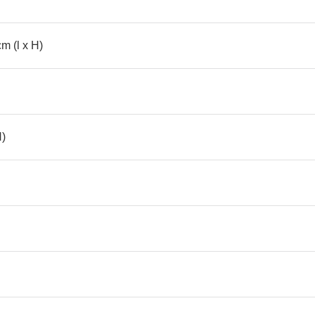
m (l x H)
H)