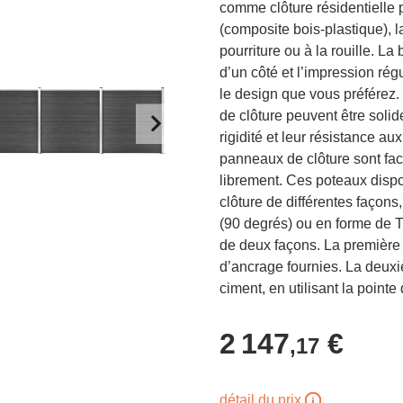
comme clôture résidentielle 
(composite bois-plastique), la
pourriture ou à la rouille. La
d’un côté et l’impression régu
le design que vous préférez.
de clôture peuvent être soli
rigidité et leur résistance a
panneaux de clôture sont faci
librement. Ces poteaux dispo
clôture de différentes façons
(90 degrés) ou en forme de T.
de deux façons. La première c
d’ancrage fournies. La deux
ciment, en utilisant la pointe 
2 147
€
,17
détail du prix