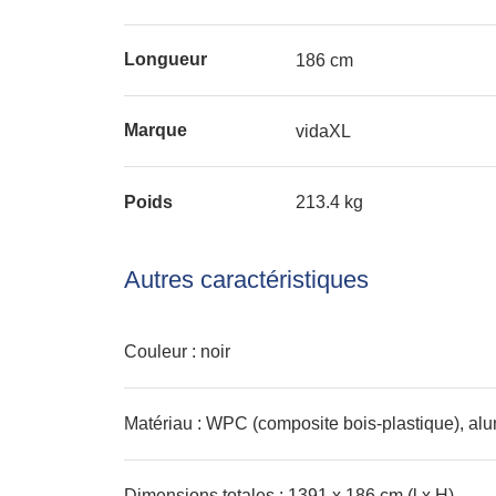
Longueur
186 cm
Marque
vidaXL
Poids
213.4 kg
Autres caractéristiques
Couleur : noir
Matériau : WPC (composite bois-plastique), alu
Dimensions totales : 1391 x 186 cm (l x H)