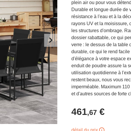
plein air ou pour vous détendr
Durable et longue durée de vie
résistance à l'eau et à la déco
rayons UV et la moisissure, c
les structures d'ombrage. R
dossier rabattable, ce qui pe
verre : le dessus de la table 
durable, ce qui le rend facil
d'élégance à votre espace ext
enduit de poudre assure la so
utilisation quotidienne à l'e
restent beaux, nous vous r
imperméable. Maximum 110 kg
et d'autres sources de forte c
461
€
,67
détail du prix