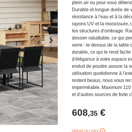
plein air ou pour vous détendr
Durable et longue durée de vie
résistance à l'eau et à la déco
rayons UV et la moisissure, c
les structures d'ombrage. R
dossier rabattable, ce qui pe
verre : le dessus de la table 
durable, ce qui le rend facil
d'élégance à votre espace ext
enduit de poudre assure la so
utilisation quotidienne à l'e
restent beaux, nous vous r
imperméable. Maximum 110 kg
et d'autres sources de forte c
608
€
,35
détail du prix