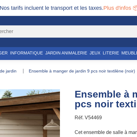
 Nos tarifs incluent le transport et les taxes.
Plus d'infos 
GER
INFORMATIQUE
JARDIN ANIMALERIE
JEUX
LITERIE
MEUBL
 de jardin
ensemble à manger de jardin 9 pcs noir textilène (noir)
Ensemble à m
pcs noir texti
Réf.
V54469
Cet ensemble de salle à mang