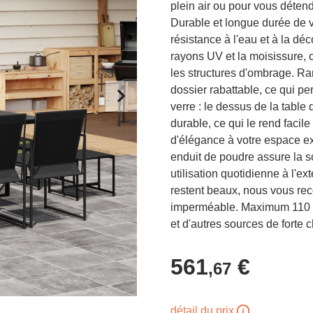
plein air ou pour vous détendr
Durable et longue durée de vie
résistance à l'eau et à la déco
rayons UV et la moisissure, c
les structures d'ombrage. R
dossier rabattable, ce qui pe
verre : le dessus de la table 
durable, ce qui le rend facil
d'élégance à votre espace ext
enduit de poudre assure la so
utilisation quotidienne à l'e
restent beaux, nous vous r
imperméable. Maximum 110 kg
et d'autres sources de forte c
561
€
,67
détail du prix