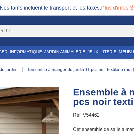
 Nos tarifs incluent le transport et les taxes.
Plus d'infos 
GER
INFORMATIQUE
JARDIN ANIMALERIE
JEUX
LITERIE
MEUBL
 de jardin
ensemble à manger de jardin 11 pcs noir textilène (noir
Ensemble à m
pcs noir texti
Réf.
V54462
Cet ensemble de salle à mang